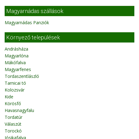
Magyarnádas szállások
Magyarnádas Panziók
Környező települések
Andrásháza
Magyarlóna
Mákófalva
Magyarfenes
Tordaszentlászló
Tarnicai tó
Kolozsvár
Kide
Körösfő
Havasnagyfalu
Tordatúr
Válaszút
Torockó
Jósikafalva