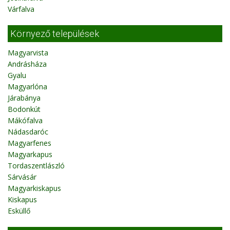
Várfalva
Környező települések
Magyarvista
Andrásháza
Gyalu
Magyarlóna
Járabánya
Bodonkút
Mákófalva
Nádasdaróc
Magyarfenes
Magyarkapus
Tordaszentlászló
Sárvásár
Magyarkiskapus
Kiskapus
Esküllő