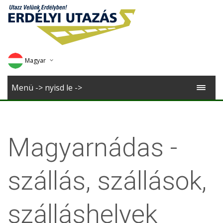
Magyar
Deutsch
Menü -> nyisd le ->
English
Romana
Magyarnádas -
szállás, szállások,
szálláshelyek