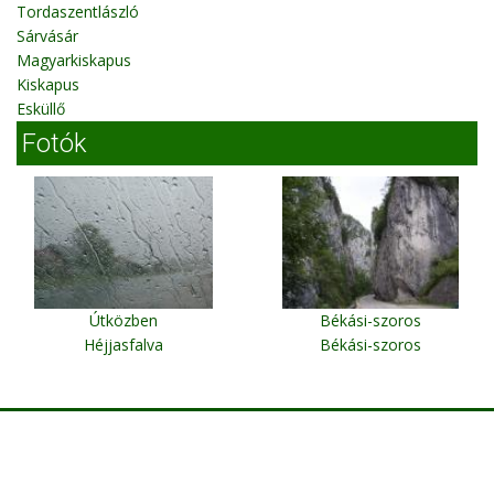
Tordaszentlászló
Sárvásár
Magyarkiskapus
Kiskapus
Esküllő
Fotók
Útközben
Békási-szoros
Héjjasfalva
Békási-szoros