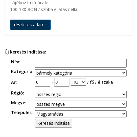
tájékoztató árak:
100-180 RON / szoba ellátás nélkül
részletes adatok
Új keresés indítása:
Név:
Kategória:
Ár:
-
/ fő / éjszaka
Régió:
Megye:
Település: