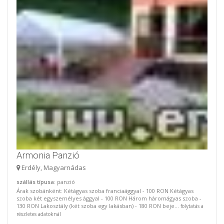
Armonia Panzió
Erdély, Magyarnádas
szállás típusa
: panzió
Árak szobánként: Kétágyas szoba franciaággyal - 100 RON Kétágyas
szoba két egyszemélyes ággyal - 100 RON Három háromágyas szoba -
130 RON Lakosztály (két szoba egy lakásban) - 180 RON beje...
folytatás a
részletes adatoknál