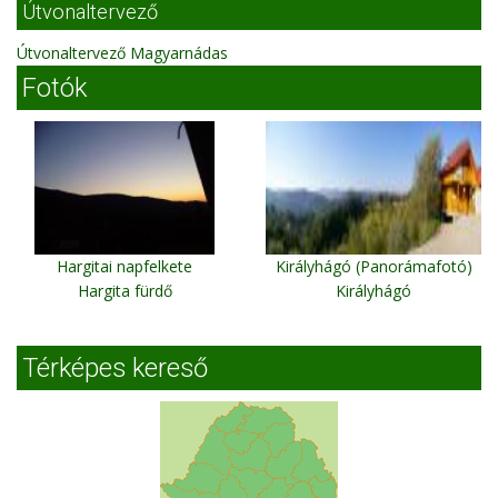
Útvonaltervező
Útvonaltervező Magyarnádas
Fotók
Hargitai napfelkete
Királyhágó (Panorámafotó)
Hargita fürdő
Királyhágó
Térképes kereső