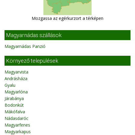
Mozgassa az egérkurzort a térképen
Magyarnádas szállások
Magyarnádas Panzió
Környező települések
Magyarvista
Andrásháza
Gyalu
Magyarlóna
Járabánya
Bodonkút
Mákófalva
Nádasdaróc
Magyarfenes
Magyarkapus