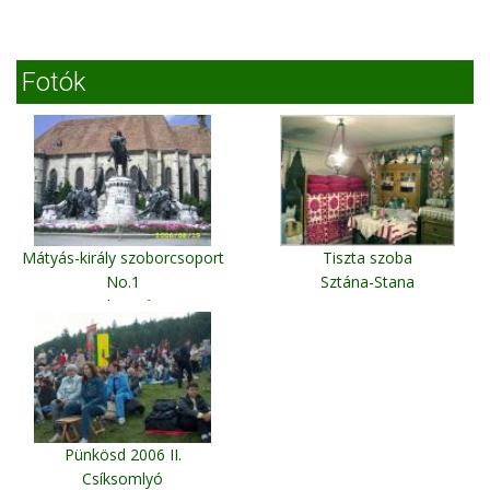
Fotók
Mátyás-király szoborcsoport
Tiszta szoba
No.1
Sztána-Stana
Kolozsvár
Pünkösd 2006 II.
Csíksomlyó