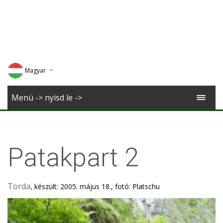
Magyar
Deutsch
Menü -> nyisd le ->
English
Romana
Patakpart 2
Torda
, készült: 2005. május 18., fotó: Platschu