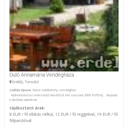
Duló Annamária Vendégháza
Erdély, Torockó
szállás típusa
: falusi szálláshely, vendégház
Kábeltelevízió mikrosütő kávéfőző téli szezoba 2000 Ft/fő/éj...
folytatás
a részletes adatoknál
tájékoztató árak:
8 EUR / fő ellátás nélkül, 12 EUR / fő reggelivel, 19 EUR / fő
félpanzióval