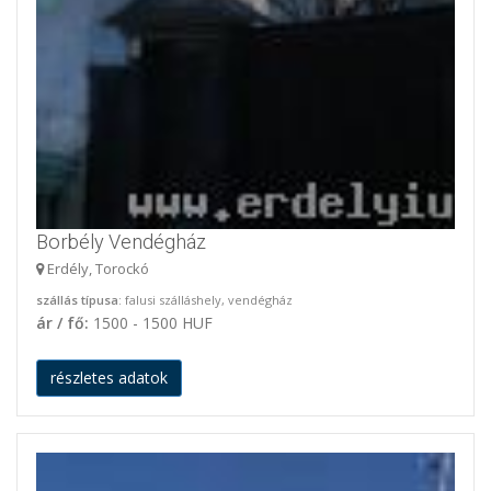
Borbély Vendégház
Erdély, Torockó
szállás típusa
: falusi szálláshely, vendégház
ár / fő:
1500 - 1500 HUF
részletes adatok