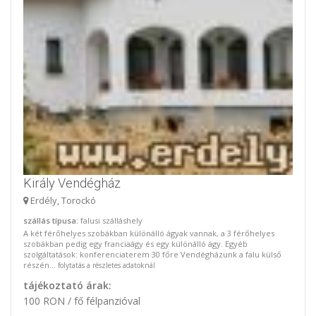
Király Vendégház
Erdély, Torockó
szállás típusa
: falusi szálláshely
A két férőhelyes szobákban különálló ágyak vannak, a 3 férőhelyes
szobákban pedig egy franciaágy és egy különálló ágy. Egyéb
szolgáltatások: konferenciaterem 30 főre Vendégházunk a falu külső
részén...
folytatás a részletes adatoknál
tájékoztató árak:
100 RON / fő félpanzióval