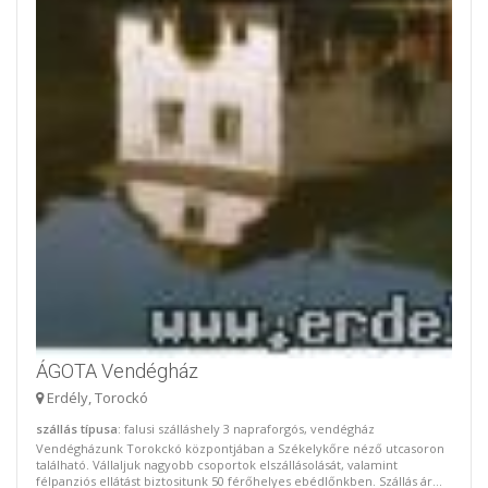
ÁGOTA Vendégház
Erdély, Torockó
szállás típusa
: falusi szálláshely 3 napraforgós, vendégház
Vendégházunk Torokckó központjában a Székelykőre néző utcasoron
található. Vállaljuk nagyobb csoportok elszállásolását, valamint
félpanziós ellátást biztositunk 50 férőhelyes ebédlőnkben. Szállás ár...