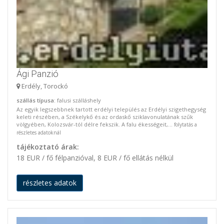
Ági Panzió
Erdély, Torockó
szállás típusa
: falusi szálláshely
Az egyik legszebbnek tartott erdélyi település az Erdélyi szigethegység
keleti részében, a Székelykő és az ordaskő sziklavonulatának szűk
völgyében, Kolozsvár-tól délre fekszik. A falu ékességeit,...
folytatás a
részletes adatoknál
tájékoztató árak:
18 EUR / fő félpanzióval, 8 EUR / fő ellátás nélkül
részletes adatok