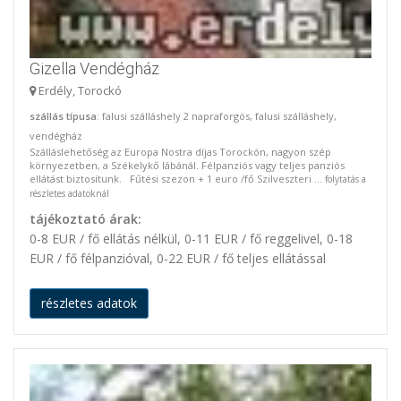
Gizella Vendégház
Erdély, Torockó
szállás típusa
: falusi szálláshely 2 napraforgós, falusi szálláshely,
vendégház
Szálláslehetőség az Europa Nostra díjas Torockón, nagyon szép
környezetben, a Székelykő lábánál. Félpanziós vagy teljes panziós
ellátást biztosítunk. Fűtési szezon + 1 euro /fő Szilveszteri ...
folytatás a
részletes adatoknál
tájékoztató árak:
0-8 EUR / fő ellátás nélkül, 0-11 EUR / fő reggelivel, 0-18
EUR / fő félpanzióval, 0-22 EUR / fő teljes ellátással
részletes adatok