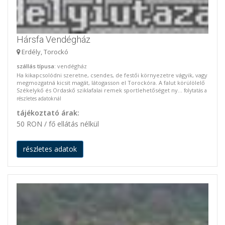
Hársfa Vendégház
Erdély, Torockó
szállás típusa
: vendégház
Ha kikapcsolódni szeretne, csendes, de festői környezetre vágyik, vagy
megmozgatná kicsit magát, látogasson el Torockóra. A falut körülölelő
Székelykő és Ordaskő sziklafalai remek sportlehetőséget ny...
folytatás a
részletes adatoknál
tájékoztató árak:
50 RON / fő ellátás nélkül
részletes adatok