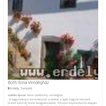
Both Ilona Vendégház
Erdély, Torockó
szállás típusa
: falusi szálláshely, vendégház
A hagyományos berendezésű szobákat, a saját magunk készített
festett bútorok teszik hangulatosabbá. Előzetes bejelentkezés alapján,