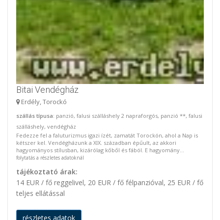
Bitai Vendégház
Erdély, Torockó
szállás típusa
: panzió, falusi szálláshely 2 napraforgós, panzió **, falusi
szálláshely, vendégház
Fedezze fel a faluturizmus igazi ízét, zamatát Torockón, ahol a Nap is
kétszer kel. Vendégházunk a XIX. században épűult, az akkori
hagyományos stílusban, kizárólag kőből és fából. E hagyomány...
folytatás a részletes adatoknál
tájékoztató árak:
14 EUR / fő reggelivel, 20 EUR / fő félpanzióval, 25 EUR / fő
teljes ellátással
részletes adatok