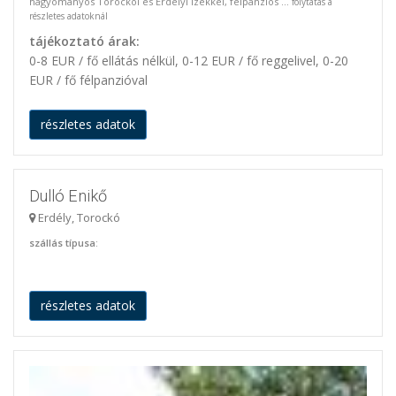
hagyományos Torockói és Erdélyi ízekkel, félpanzíós ...
folytatás a
részletes adatoknál
tájékoztató árak:
0-8 EUR / fő ellátás nélkül, 0-12 EUR / fő reggelivel, 0-20
EUR / fő félpanzióval
részletes adatok
Dulló Enikő
Erdély, Torockó
szállás típusa
:
részletes adatok