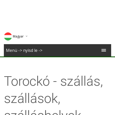
Magyar
Deutsch
Menü -> nyisd le ->
English
Romana
Torockó - szállás,
szállások,