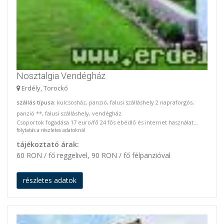
Nosztalgia Vendégház
Erdély, Torockó
szállás típusa
: kulcsosház, panzió, falusi szálláshely 2 napraforgós,
panzió **, falusi szálláshely, vendégház
Csoportok fogadása 17 euro/fő 24 fős ebédlő és internet használat...
folytatás a részletes adatoknál
tájékoztató árak:
60 RON / fő reggelivel, 90 RON / fő félpanzióval
részletes adatok