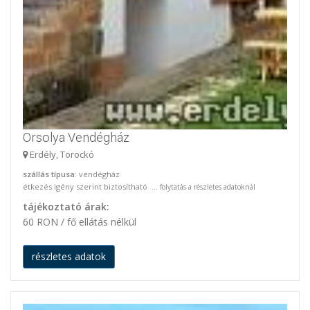
Orsolya Vendégház
Erdély, Torockó
szállás típusa
: vendégház
étkezés igény szerint biztosítható ...
folytatás a részletes adatoknál
tájékoztató árak:
60 RON / fő ellátás nélkül
részletes adatok