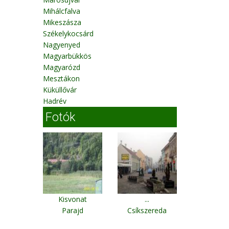
Mihálcfalva
Mikeszásza
Székelykocsárd
Nagyenyed
Magyarbükkös
Magyarózd
Mesztákon
Küküllővár
Hadrév
Fotók
Kisvonat
...
Parajd
Csíkszereda