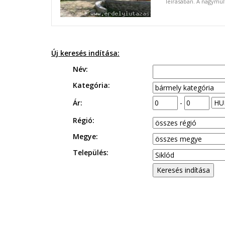
leírásában. A nagymúlt
Új keresés indítása:
Név:
Kategória:
Ár:
-
Régió:
Megye:
Település: