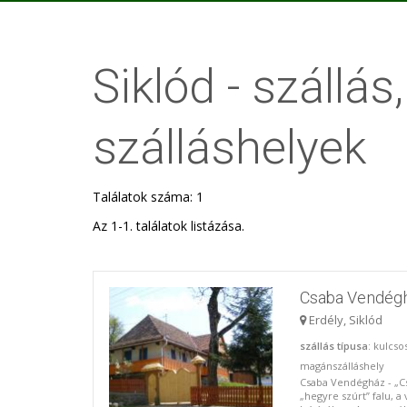
Siklód - szállás
szálláshelyek
Találatok száma: 1
Az 1-1. találatok listázása.
Csaba Vendéghá
Erdély, Siklód
szállás típusa
: kulcso
magánszálláshely
Csaba Vendégház - „Cs
„hegyre szúrt” falu, a