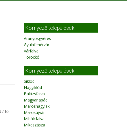
Környező települések
Aranyosgyéres
Gyulafehérvár
Várfalva
Torockó
Környező települések
Siklód
Nagyiklód
Balázsfalva
Magyarlapád
Marosnagylak
 / fő
Marosújvár
Mihálcfalva
Mikeszásza