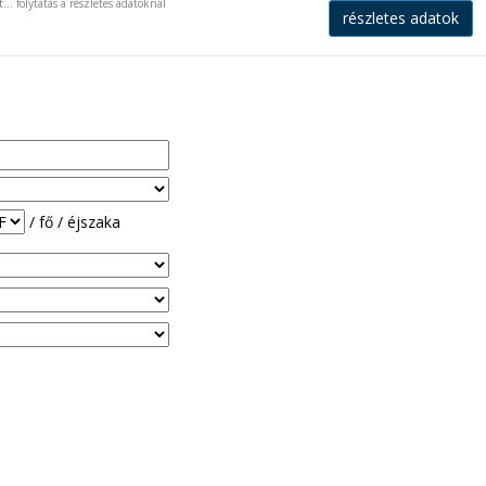
...
folytatás a részletes adatoknál
részletes adatok
/ fő / éjszaka