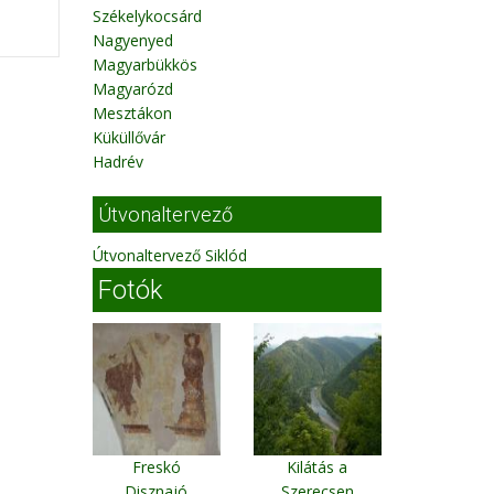
Székelykocsárd
Nagyenyed
Magyarbükkös
Magyarózd
Mesztákon
Küküllővár
Hadrév
Útvonaltervező
Útvonaltervező Siklód
Fotók
Freskó
Kilátás a
Disznajó
Szerecsen