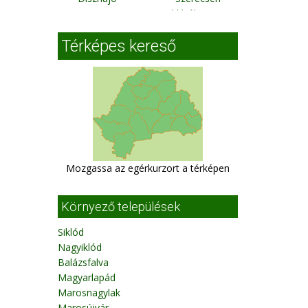
szikláról a Maros
szorosra
Térképes kereső
Palotailva-
Szalárdtelep
Mozgassa az egérkurzort a térképen
Környező települések
Siklód
Nagyiklód
Balázsfalva
Magyarlapád
Marosnagylak
Marosújvár