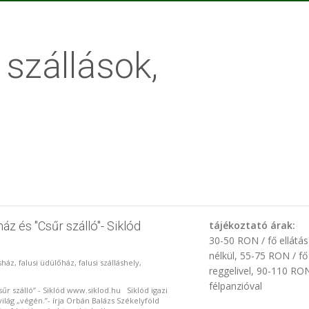
, szállások,
z és "Csűr szálló"- Siklód
tájékoztató árak:
30-50 RON / fő ellátás
nélkül, 55-75 RON / fő
sház, falusi üdülőház, falusi szálláshely,
reggelivel, 90-110 RON
félpanzióval
űr szálló” - Siklód www.siklod.hu Siklód igazi
 világ „végén.”- írja Orbán Balázs Székelyföld