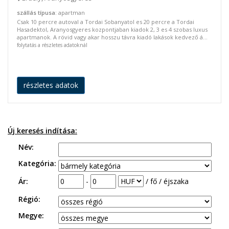
szállás típusa
: apartman
Csak 10 percre autoval a Tordai Sobanyatol es 20 percre a Tordai
Hasadektol, Aranyosgyeres kozpontjaban kiadok 2, 3 es 4 szobas luxus
apartmanok. A rövid vagy akar hosszu távra kiadó lakások kedvező á...
folytatás a részletes adatoknál
részletes adatok
Új keresés indítása:
Név:
Kategória:
Ár:
-
/ fő / éjszaka
Régió:
Megye: