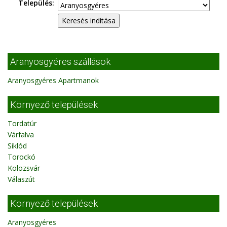
Település:
Aranyosgyéres szállások
Aranyosgyéres Apartmanok
Környező települések
Tordatúr
Várfalva
Siklód
Torockó
Kolozsvár
Válaszút
Környező települések
Aranyosgyéres