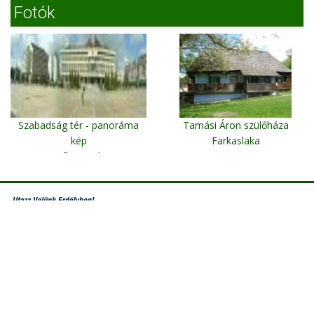
Fotók
Szabadság tér - panoráma
Tamási Áron szülőháza
kép
Farkaslaka
Csíkszereda
Erdélyi Utazás -
E-mail
-
Kapcsolat
-
Jogi tudnivalók
-
szállások
-
Erdélyi Utazás