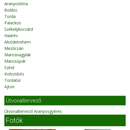
Aranyoslóna
Boldoc
Torda
Palackos
Székelykocsárd
Hadrév
Alsódetrehem
Mezőcsán
Marosnagylak
Marosújvár
Szind
Kolozsbós
Tordatúr
Ajton
Útvonaltervező
Útvonaltervező Aranyosgyéres
Fotók