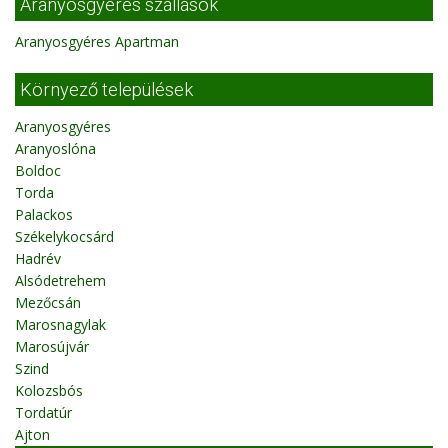
Aranyosgyéres szállások
Aranyosgyéres Apartman
Környező települések
Aranyosgyéres
Aranyoslóna
Boldoc
Torda
Palackos
Székelykocsárd
Hadrév
Alsódetrehem
Mezőcsán
Marosnagylak
Marosújvár
Szind
Kolozsbós
Tordatúr
Ajton