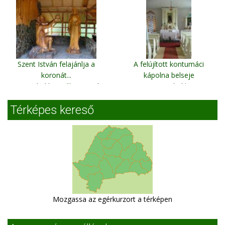
Szent István felajánlja a
A felújított kontumáci
koronát...
kápolna belseje
Gyimesbükk, Deáky panzió
Gyimesbükk
Térképes kereső
Mozgassa az egérkurzort a térképen