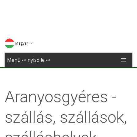
Magyar
Deutsch
Menü -> nyisd le ->
English
Romana
Aranyosgyéres -
szállás, szállások,