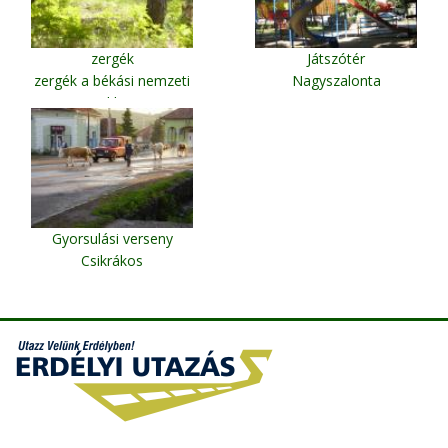
zergék
Játszótér
zergék a békási nemzeti
Nagyszalonta
parkban
Gyorsulási verseny
Csikrákos