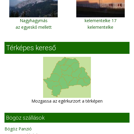
Nagyhagymás
kelementelke 17
az egyeskő mellett
kelementelke
Térképes kereső
Mozgassa az egérkurzort a térképen
Bögöz szállások
Bögöz Panzió