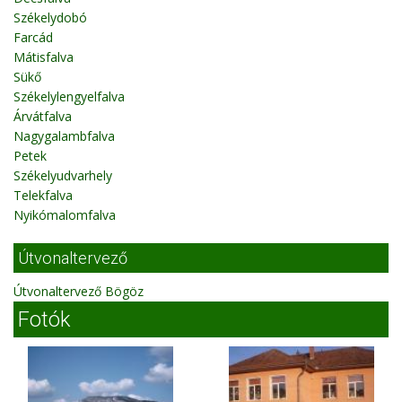
Székelydobó
Farcád
Mátisfalva
Sükő
Székelylengyelfalva
Árvátfalva
Nagygalambfalva
Petek
Székelyudvarhely
Telekfalva
Nyikómalomfalva
Útvonaltervező
Útvonaltervező Bögöz
Fotók