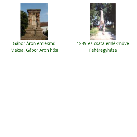
Gábor Áron emlékmű
1849-es csata emlékműve
Maksa, Gábor Áron hősi
Fehéregyháza
halálának helyszíne
Erdélyi Utazás -
E-mail
-
Kapcsolat
-
Jogi tudnivalók
-
szállások
-
Erdélyi Utazás
copyright © Erdélyi Utazás 2005-2026 All rights reserved !