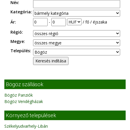
Név:
Kategória:
Ár:
-
/ fő / éjszaka
Régió:
Megye:
Település:
Bögöz szállások
Bögöz Panziók
Bögöz Vendégházak
Környező települések
Székelyudvarhely-Libán