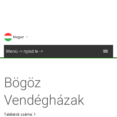
Magyar
Deutsch
Menü -> nyisd le ->
English
Romana
Bögöz
Vendégházak
Találatok száma: 1