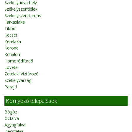
Székelyudvarhely
Székelyszentlélek
Székelyszenttamás
Farkaslaka
Tibód
Kecset
Zetelaka
Korond
Kőhalom
Homoródfürdő
Lövéte
Zetelaki Víztározó
Székelyvarság
Parajd
Környező települések
Bögöz
Ocfalva
Agyagfalva
Décsfalva