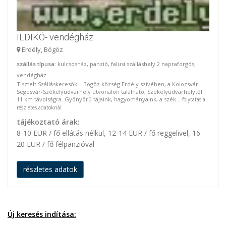
ILDIKÓ- vendégház
Erdély, Bögöz
szállás típusa
: kulcsosház, panzió, falusi szálláshely 2 napraforgós,
vendégház
Tisztelt Szálláskeresők! Bögöz község Erdély szívében, a Kolozsvár-
Segesvár-Székelyudvarhely útvonalon található, Székelyudvarhelytől
11 km távolságra. Gyönyörű tájaink, hagyományaink, a szék...
folytatás a
részletes adatoknál
tájékoztató árak:
8-10 EUR / fő ellátás nélkül, 12-14 EUR / fő reggelivel, 16-
20 EUR / fő félpanzióval
részletes adatok
Új keresés indítása: