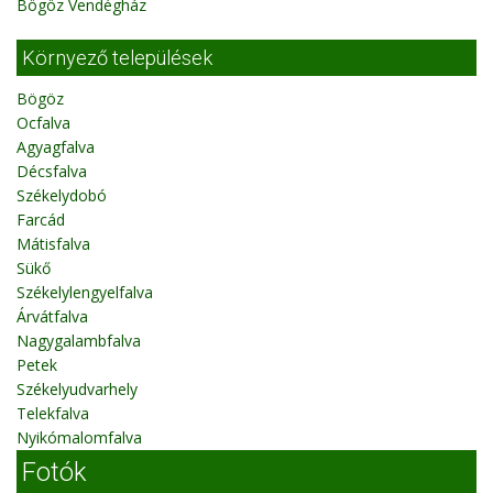
Bögöz Vendégház
Környező települések
Bögöz
Ocfalva
Agyagfalva
Décsfalva
Székelydobó
Farcád
Mátisfalva
Sükő
Székelylengyelfalva
Árvátfalva
Nagygalambfalva
Petek
Székelyudvarhely
Telekfalva
Nyikómalomfalva
Fotók