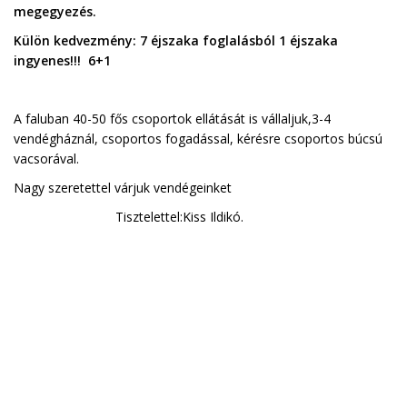
megegyezés.
Külön kedvezmény: 7 éjszaka foglalásból 1 éjszaka
ingyenes!!! 6+1
A faluban 40-50 fős csoportok ellátását is vállaljuk,3-4
vendégháznál, csoportos fogadással, kérésre csoportos búcsú
vacsorával.
Nagy szeretettel várjuk vendégeinket
Tisztelettel:Kiss Ildikó.