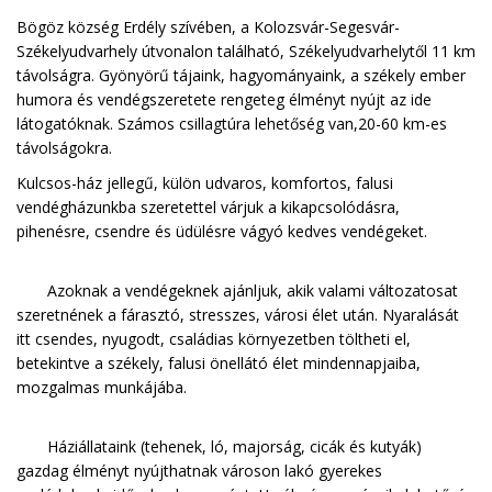
Bögöz község Erdély szívében, a Kolozsvár-Segesvár-
Székelyudvarhely útvonalon található, Székelyudvarhelytől 11 km
távolságra. Gyönyörű tájaink, hagyományaink, a székely ember
humora és vendégszeretete rengeteg élményt nyújt az ide
látogatóknak. Számos csillagtúra lehetőség van,20-60 km-es
távolságokra.
Kulcsos-ház jellegű, külön udvaros, komfortos, falusi
vendégházunkba szeretettel várjuk a kikapcsolódásra,
pihenésre, csendre és üdülésre vágyó kedves vendégeket.
Azoknak a vendégeknek ajánljuk, akik valami változatosat
szeretnének a fárasztó, stresszes, városi élet után. Nyaralását
itt csendes, nyugodt, családias környezetben töltheti el,
betekintve a székely, falusi önellátó élet mindennapjaiba,
mozgalmas munkájába.
Háziállataink (tehenek, ló, majorság, cicák és kutyák)
gazdag élményt nyújthatnak városon lakó gyerekes