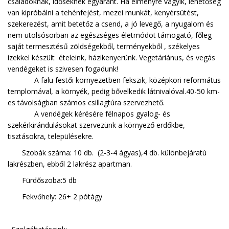
családoknak, időseknek egyaránt. Ha élményre vágyik, lehetőség
van kipróbálni a tehénfejést, mezei munkát, kenyérsütést,
szekerezést, amit betetőz a csend, a jó levegő, a nyugalom és
nem utolsósorban az egészséges életmódot támogató, főleg
saját termesztésű zöldségekből, terményekből , székelyes
ízekkel készült ételeink, házikenyerünk. Vegetáriánus, és vegás
vendégeket is szivesen fogadunk!
A falu festői környezetben fekszik, középkori református
templomával, a környék, pedig bővelkedik látnivalóval.40-50 km-
es távolságban számos csillagtúra szervezhető.
A vendégek kérésére félnapos gyalog- és
szekérkirándulásokat szervezünk a környező erdőkbe,
tisztásokra, településekre.
Szobák száma: 10 db. (2-3-4 ágyas),4 db. különbejáratú
lakrészben, ebből 2 lakrész apartman.
Fürdőszoba:5 db
Fekvőhely: 26+ 2 pótágy