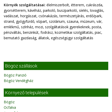
Környék szolgáltatásai:
élelmiszerbolt, étterem, cukrászda,
gyorsétterem, kávéház, parkoló, buszparkoló, síelés, lovaglás,
vadászat, horgászat, csónakázás, természetjárás, erdő/park,
strand, gyógyfürdő, vízpart, szolárium, szauna, múzeum, vár,
emlékmű, színház, mozi, szolgáltatások gyerekeknek, posta,
pénzváltás, benzinkút, fodrász, kozmetikai szolgáltatás, piac,
bemutató gazdaság, állatok, egészségügyi szolgáltatás
Bögöz szállások
Bögöz Panzió
Bögöz Vendégház
Környező települések
Bögöz
Ocfalva