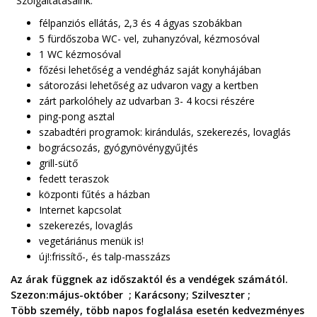
Szolgáltatásaink:
félpanziós ellátás, 2,3 és 4 ágyas szobákban
5 fürdőszoba WC- vel, zuhanyzóval, kézmosóval
1 WC kézmosóval
főzési lehetőség a vendégház saját konyhájában
sátorozási lehetőség az udvaron vagy a kertben
zárt parkolóhely az udvarban 3- 4 kocsi részére
ping-pong asztal
szabadtéri programok: kirándulás, szekerezés, lovaglás
bográcsozás, gyógynövénygyűjtés
grill-sütő
fedett teraszok
központi fűtés a házban
Internet kapcsolat
szekerezés, lovaglás
vegetáriánus menük is!
új!:frissítő-, és talp-masszázs
Az árak függnek az időszaktól és a vendégek számától.
Szezon:május-október ; Karácsony; Szilveszter ;
Több személy, több napos foglalása esetén kedvezményes