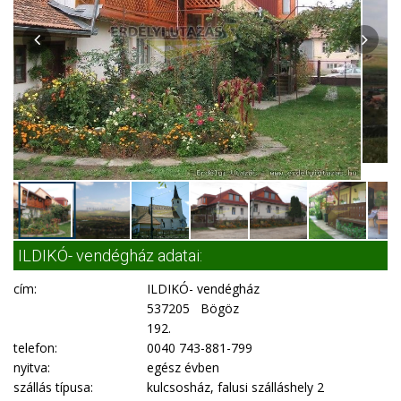
ILDIKÓ- vendégház adatai:
cím:
ILDIKÓ- vendégház
537205 Bögöz
192.
telefon:
0040 743-881-799
nyitva:
egész évben
szállás típusa:
kulcsosház, falusi szálláshely 2