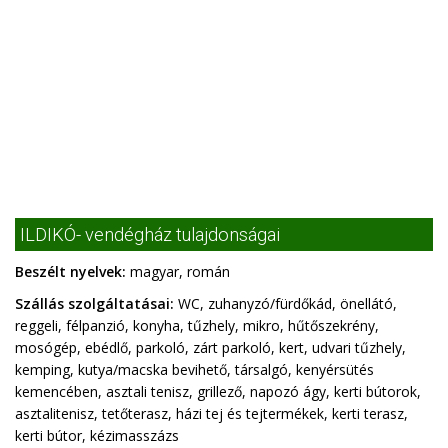
ILDIKÓ- vendégház tulajdonságai
Beszélt nyelvek:
magyar, román
Szállás szolgáltatásai:
WC, zuhanyzó/fürdőkád, önellátó,
reggeli, félpanzió, konyha, tűzhely, mikro, hűtőszekrény,
mosógép, ebédlő, parkoló, zárt parkoló, kert, udvari tűzhely,
kemping, kutya/macska bevihető, társalgó, kenyérsütés
kemencében, asztali tenisz, grillező, napozó ágy, kerti bútorok,
asztalitenisz, tetőterasz, házi tej és tejtermékek, kerti terasz,
kerti bútor, kézimasszázs