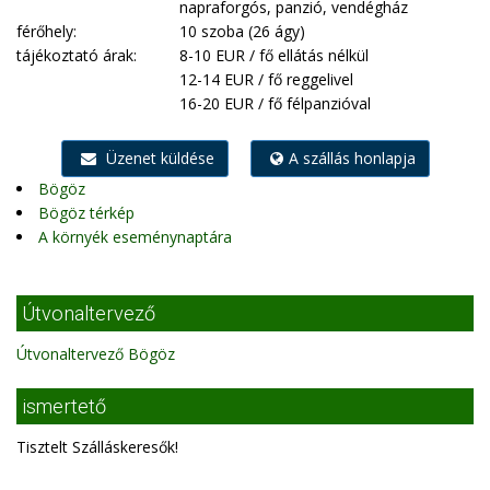
napraforgós, panzió, vendégház
férőhely:
10 szoba (26 ágy)
tájékoztató árak:
8-10 EUR / fő ellátás nélkül
12-14 EUR / fő reggelivel
16-20 EUR / fő félpanzióval
Üzenet küldése
A szállás honlapja
Bögöz
Bögöz térkép
A környék eseménynaptára
Útvonaltervező
Útvonaltervező Bögöz
ismertető
Tisztelt Szálláskeresők!