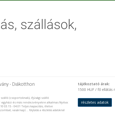
ás, szállások,
vány - Diákotthon
tájékoztató árak:
1500 HUF / fő ellátás 
gi szálló (csoportoknak), ifjúsági szálló
részletes adatok
r egyházi és más rendezvényekre alkalmas Nyitva:
.10 03.15 - 04.01 Teljes kapacitás, illetve
zombat, vasárnap) ...
folytatás a részletes adatoknál