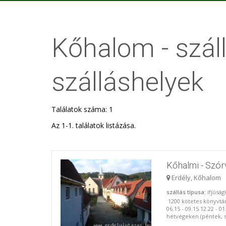
Kőhalom - száll
szálláshelyek
Találatok száma: 1
Az 1-1. találatok listázása.
Kőhalmi - Szór
Erdély, Kőhalom
szállás típusa
: ifjúsá
1200 kötetes könyvtá
06.15 - 09.15 12.22 - 01
hétvégeken (péntek, s