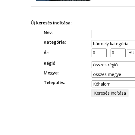
Új keresés indítása:
Név:
Kategória:
Ár:
-
Régió:
Megye:
Település: