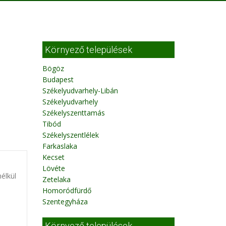
Környező települések
Bögöz
Budapest
Székelyudvarhely-Libán
Székelyudvarhely
Székelyszenttamás
Tibód
Székelyszentlélek
Farkaslaka
Kecset
Lövéte
nélkül
Zetelaka
Homoródfürdő
Szentegyháza
Környező települések