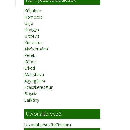
Kőhalom
Homoród
Ugra
Hodgya
Olthévíz
Kucsuláta
Alsókomána
Petek
Kóbor
Erked
Mátisfalva
Agyagfalva
Szászkeresztúr
Bögöz
Sárkány
Útvonaltervező
Útvonaltervező Kőhalom