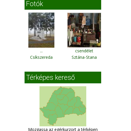
Fotók
...
csendélet
Csíkszereda
Sztána-Stana
Térképes kereső
Mozgassa az egérkurzort a térképen