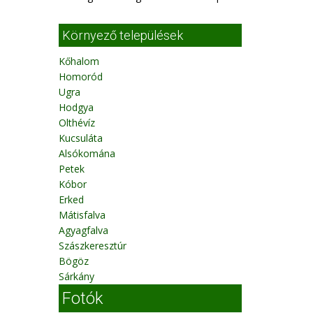
Környező települések
Kőhalom
Homoród
Ugra
Hodgya
Olthévíz
Kucsuláta
Alsókomána
Petek
Kóbor
Erked
Mátisfalva
Agyagfalva
Szászkeresztúr
Bögöz
Sárkány
Fotók