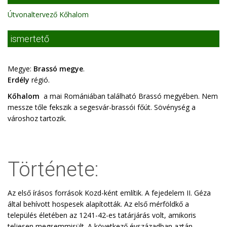
Útvonaltervező Kőhalom
ismertető
Megye:
Brassó megye
.
Erdély
régió.
Kőhalom
a mai Romániában található Brassó megyében. Nem
messze tőle fekszik a segesvár-brassói főút. Sövénység a
városhoz tartozik.
Története:
Az első írásos források Kozd-ként említik. A fejedelem II. Géza
által behívott hospesek alapították. Az első mérföldkő a
település életében az 1241-42-es tatárjárás volt, amikoris
teljesen megsemmisült. A következő évszázadban aztán