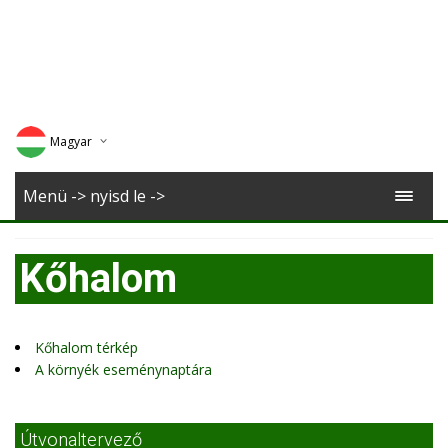
Magyar
Deutsch
Menü -> nyisd le ->
English
Kőhalom
Romana
Kőhalom térkép
A környék eseménynaptára
Útvonaltervező