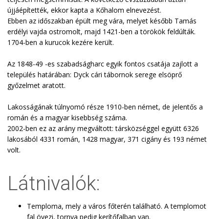
újjáépítették, ekkor kapta a Kőhalom elnevezést.
Ebben az időszakban épült meg vára, melyet később Tamás
erdélyi vajda ostromolt, majd 1421-ben a törökök feldúlták.
1704-ben a kurucok kezére került.
Az 1848-49 -es szabadságharc egyik fontos csatája zajlott a
település határában: Dyck cári tábornok serege elsöprő
győzelmet aratott.
Lakosságának túlnyomó része 1910-ben német, de jelentős a
román és a magyar kisebbség száma.
2002-ben ez az arány megváltott: társközséggel együtt 6326
lakosából 4331 román, 1428 magyar, 371 cigány és 193 német
volt.
Látnivalók:
Temploma, mely a város főterén található. A templomot
fal övezi, tornya pedig kerítőfalban van.