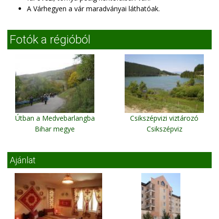
A Várhegyen a vár maradványai láthatóak.
Fotók a régióból
Útban a Medvebarlangba
Csikszépvizi viztározó
Bihar megye
Csikszépviz
Ajánlat