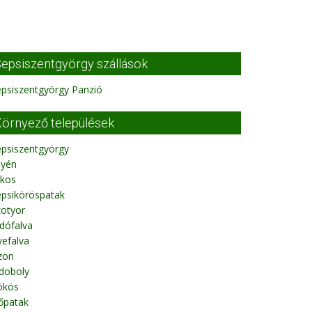
epsiszentgyörgy szállások
psiszentgyörgy Panzió
örnyező települések
epsiszentgyörgy
lyén
rkos
epsiköröspatak
zotyor
dófalva
lyefalva
zon
doboly
ökös
őpatak