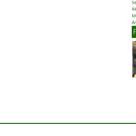
S
R
M
Á