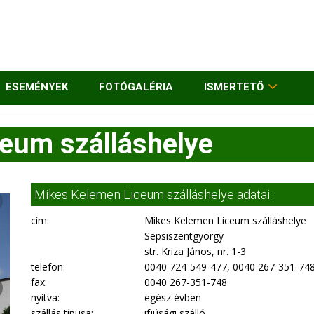
ESEMÉNYEK
FOTÓGALÉRIA
ISMERTETŐ
eum szálláshelye
Mikes Kelemen Liceum szálláshelye adatai:
cím:
Mikes Kelemen Liceum szálláshelye
Sepsiszentgyörgy
str. Kriza János, nr. 1-3
telefon:
0040 724-549-477, 0040 267-351-74
fax:
0040 267-351-748
nyitva:
egész évben
szállás típusa:
ifjúsági szálló