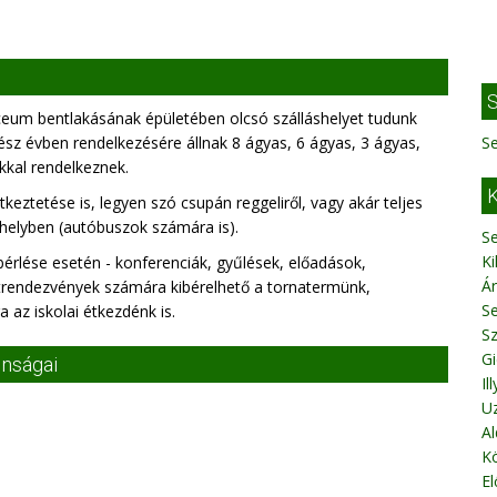
S
eum bentlakásának épületében olcsó szálláshelyet tudunk
ész évben rendelkezésére állnak 8 ágyas, 6 ágyas, 3 ágyas,
Se
kkal rendelkeznek.
K
ztetése is, legyen szó csupán reggeliről, vagy akár teljes
 helyben (autóbuszok számára is).
S
Ki
bérlése esetén - konferenciák, gyűlések, előadások,
Á
trendezvények számára kibérelhető a tornatermünk,
S
az iskolai étkezdénk is.
S
Gi
onságai
Il
U
Al
K
El