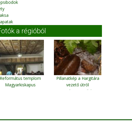
epsibodok
éty
aksa
rapatak
Fotók a régióból
Református templom
Pillanatkép a Hargitára
Magyarkiskapus
vezető útról
Hargitára vezető úton
2005.08.04-én