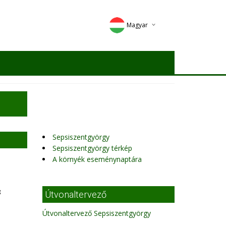
Magyar
Deutsch
English
Romana
Sepsiszentgyörgy
Sepsiszentgyörgy térkép
A környék eseménynaptára
8
Útvonaltervező
Útvonaltervező Sepsiszentgyörgy