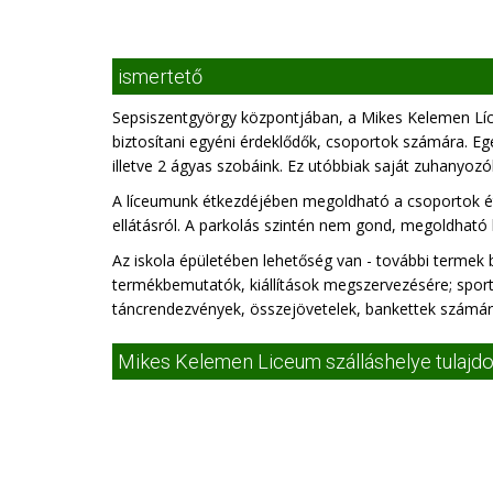
ismertető
Sepsiszentgyörgy központjában, a Mikes Kelemen Líc
biztosítani egyéni érdeklődők, csoportok számára. Eg
illetve 2 ágyas szobáink. Ez utóbbiak saját zuhanyozó
A líceumunk étkezdéjében megoldható a csoportok étke
ellátásról. A parkolás szintén nem gond, megoldható
Az iskola épületében lehetőség van - további termek 
termékbemutatók, kiállítások megszervezésére; spor
táncrendezvények, összejövetelek, bankettek számára 
Mikes Kelemen Liceum szálláshelye tulajd