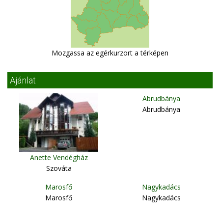
Mozgassa az egérkurzort a térképen
Ajánlat
Abrudbánya
Abrudbánya
Anette Vendégház
Szováta
Marosfő
Nagykadács
Marosfő
Nagykadács