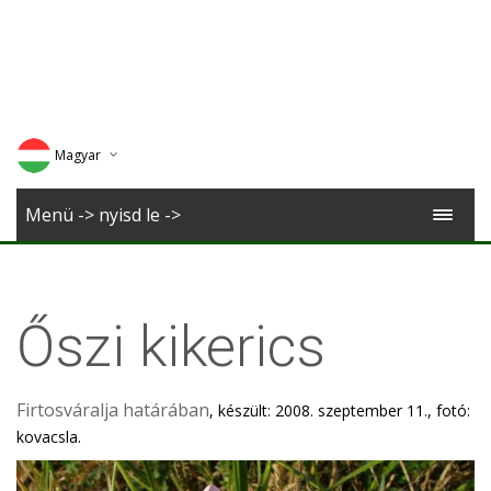
Magyar
Deutsch
Menü -> nyisd le ->
English
Romana
Őszi kikerics
Firtosváralja határában
, készült: 2008. szeptember 11., fotó:
kovacsla.