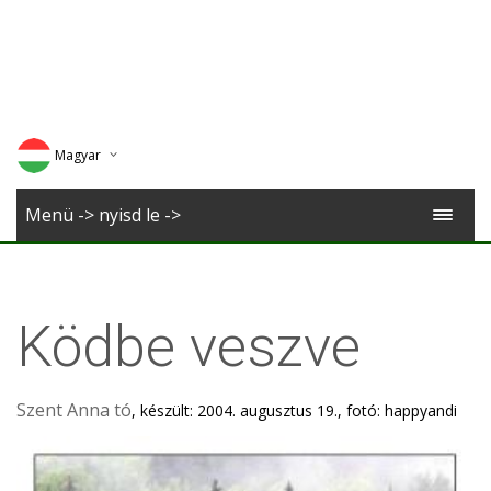
Magyar
Deutsch
Menü -> nyisd le ->
English
Romana
Ködbe veszve
Szent Anna tó
, készült: 2004. augusztus 19., fotó: happyandi