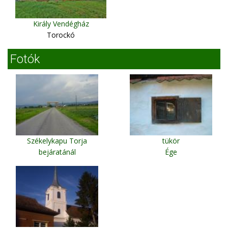
Király Vendégház
Torockó
Fotók
Székelykapu Torja
tükör
bejáratánál
Ége
Torja