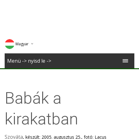
Magyar
Deutsch
Menü -> nyisd le ->
English
Romana
Babák a
kirakatban
Szováta
, készült: 2005. augusztus 25., fotó: Lacus