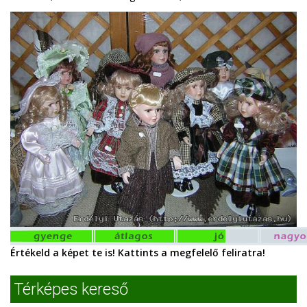
Értékeld a képet te is! Kattints a megfelelő feliratra!
Térképes kereső