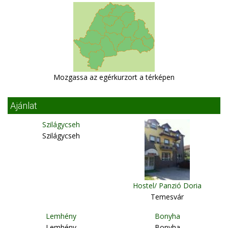
Mozgassa az egérkurzort a térképen
Ajánlat
Szilágycseh
Szilágycseh
Hostel/ Panzió Doria
Temesvár
Lemhény
Bonyha
Lemhény
Bonyha