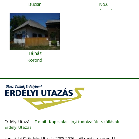
Bucsin
No.6.
Kolozsvár
Tájház
Korond
Erdélyi Utazás -
E-mail
-
Kapcsolat
-
Jogi tudnivalók
-
szállások
-
Erdélyi Utazás
copyright © Erdélyi Utazás 2005-2026 All rights reserved !