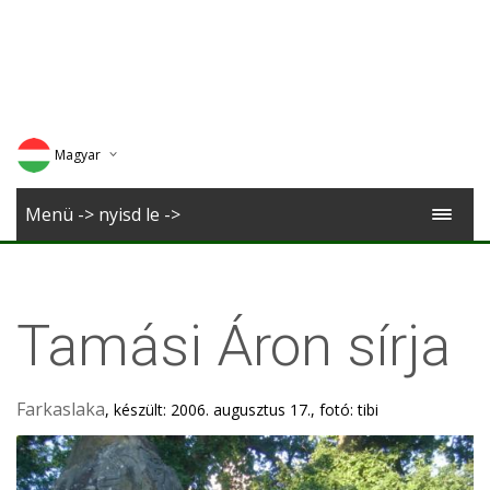
Magyar
Deutsch
Menü -> nyisd le ->
English
Romana
Tamási Áron sírja
Farkaslaka
, készült: 2006. augusztus 17., fotó: tibi