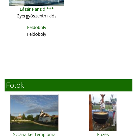
Lázár Panzió ***
Gyergyószentmiklós
Feldoboly
Feldoboly
Fotók
Sztána két temploma
Fözés