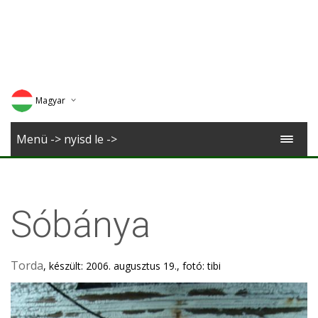
Magyar
Deutsch
Menü -> nyisd le ->
English
Romana
Sóbánya
Torda
, készült: 2006. augusztus 19., fotó: tibi