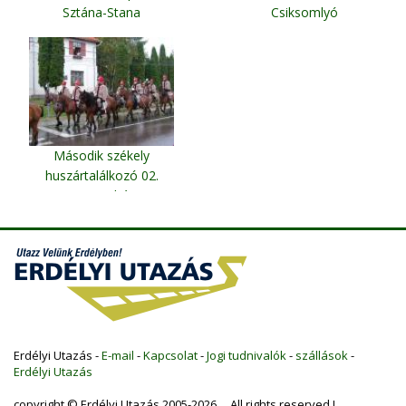
Sztána-Stana
Csiksomlyó
Második székely
huszártalálkozó 02.
Szentegyháza
Erdélyi Utazás -
E-mail
-
Kapcsolat
-
Jogi tudnivalók
-
szállások
-
Erdélyi Utazás
copyright © Erdélyi Utazás 2005-2026 All rights reserved !