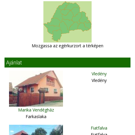
Mozgassa az egérkurzort a térképen
Ajánlat
Vledény
Vledény
Marika Vendégház
Farkaslaka
Fiatfalva
Fiatfalva