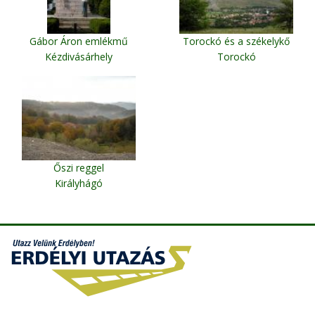
Gábor Áron emlékmű
Torockó és a székelykő
Kézdivásárhely
Torockó
Őszi reggel
Királyhágó