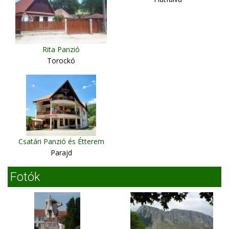
Rita Panzió
Torockó
Csatári Panzió és Étterem
Parajd
Fotók