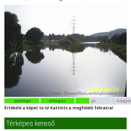
Értékeld a képet te is! Kattints a megfelelő feliratra!
Térképes kereső