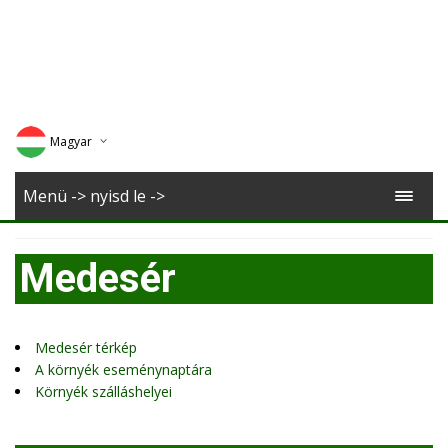
Magyar
Deutsch
Menü -> nyisd le ->
English
Medesér
Romana
Medesér térkép
A környék eseménynaptára
Környék szálláshelyei