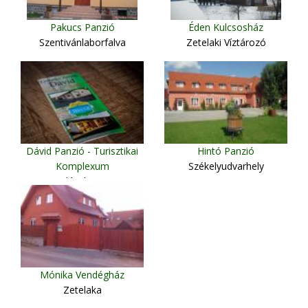
Pakucs Panzió
Éden Kulcsosház
Szentivánlaborfalva
Zetelaki Víztározó
Dávid Panzió - Turisztikai
Hintó Panzió
Komplexum
Székelyudvarhely
Szilágybagos
Mónika Vendégház
Zetelaka