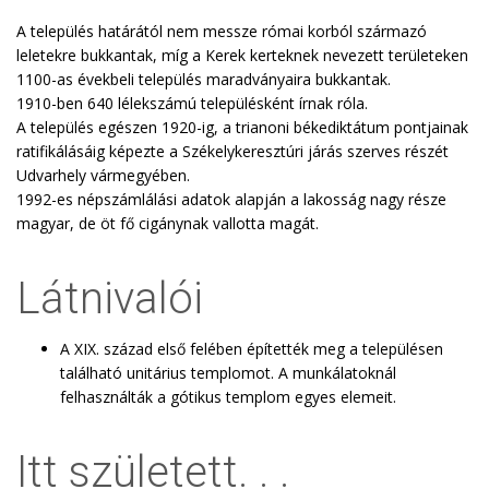
A település határától nem messze római korból származó
leletekre bukkantak, míg a Kerek kerteknek nevezett területeken
1100-as évekbeli település maradványaira bukkantak.
1910-ben 640 lélekszámú településként írnak róla.
A település egészen 1920-ig, a trianoni békediktátum pontjainak
ratifikálásáig képezte a Székelykeresztúri járás szerves részét
Udvarhely vármegyében.
1992-es népszámlálási adatok alapján a lakosság nagy része
magyar, de öt fő cigánynak vallotta magát.
Látnivalói
A XIX. század első felében építették meg a településen
található unitárius templomot. A munkálatoknál
felhasználták a gótikus templom egyes elemeit.
Itt született. . .