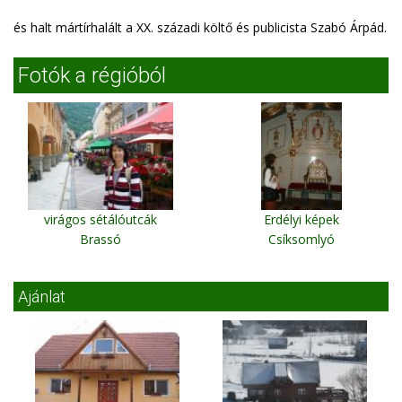
és halt mártírhalált a XX. századi költő és publicista Szabó Árpád.
Fotók a régióból
virágos sétálóutcák
Erdélyi képek
Brassó
Csíksomlyó
Ajánlat