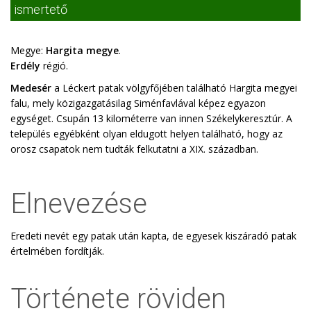
ismertető
Megye:
Hargita megye
.
Erdély
régió.
Medesér
a Léckert patak völgyfőjében található Hargita megyei
falu, mely közigazgatásilag Siménfavlával képez egyazon
egységet. Csupán 13 kilométerre van innen Székelykeresztúr. A
település egyébként olyan eldugott helyen található, hogy az
orosz csapatok nem tudták felkutatni a XIX. században.
Elnevezése
Eredeti nevét egy patak után kapta, de egyesek kiszáradó patak
értelmében fordítják.
Története röviden