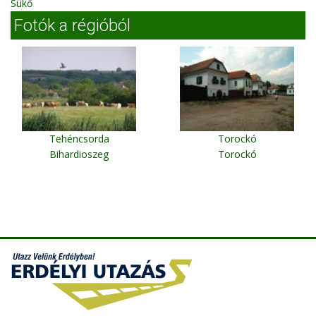
Sükő
Fotók a régióból
Tehéncsorda
Torockó
Bihardioszeg
Torockó