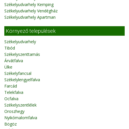
Székelyudvarhely Kemping
Székelyudvarhely Vendégház
Székelyudvarhely Apartman
Környező települések
Székelyudvarhely
Tibód
Székelyszenttamás
Árvátfalva
Ülke
Székelyfancsal
Székelylengyelfalva
Farcád
Telekfalva
Ocfalva
Székelyszentlélek
Oroszhegy
Nyikómalomfalva
Bögöz