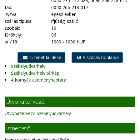
0040 735-152-083, 0040 266-218-017
fax:
0040 266-218-017
nyitva:
egész évben
szállás típusa:
ifjúsági szálló
szobák:
10
férőhely:
86
ár / fő:
1000 - 1000 HUF
Üzenet küldése
A szállás honlapja
Székelyudvarhely
Székelyudvarhely térkép
A környék eseménynaptára
Útvonaltervező
Útvonaltervező Székelyudvarhely
ismertető
Igény szerint étkezési lehetőség.