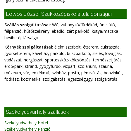
Eötvös József Szakközépiskola tulajdonságai
Szállás szolgáltatásai:
WC, zuhanyzó/fürdőkád, önellátó,
félpanzió, hűtőszekrény, ebédlő, zárt parkoló, kutya/macska
bevihető, társalgó
Környék szolgáltatásai:
élelmiszerbolt, étterem, cukrászda,
gyorsétterem, kávéház, parkoló, buszparkoló, síelés, lovaglás,
vadászat, horgászat, sporteszköz-kölcsönzés, természetjárás,
erdő/park, strand, gyógyfürdő, vízpart, szolárium, szauna,
múzeum, vár, emlékmű, színház, posta, pénzváltás, benzinkút,
fodrász, kozmetikai szolgáltatás, egészségügyi szolgáltatás
Székelyudvarhely szállások
Székelyudvarhely Hotel
Székelyudvarhely Panzió