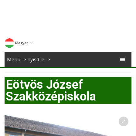
Magyar
Deutsch
Menü -> nyisd le ->
English
Eötvös József
Romana
Szakközépiskola