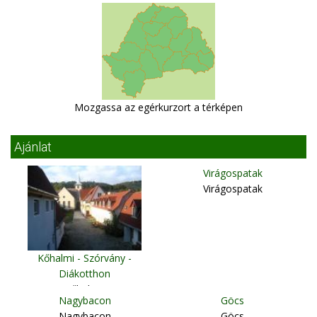
Mozgassa az egérkurzort a térképen
Ajánlat
Virágospatak
Virágospatak
Kőhalmi - Szórvány -
Diákotthon
Kőhalom
Nagybacon
Göcs
Nagybacon
Göcs