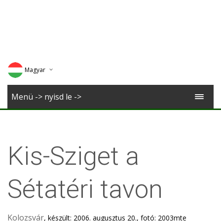
Magyar
Deutsch
Menü -> nyisd le ->
English
Romana
Kis-Sziget a
Sétatéri tavon
Kolozsvár
, készült: 2006. augusztus 20., fotó: 2003mte