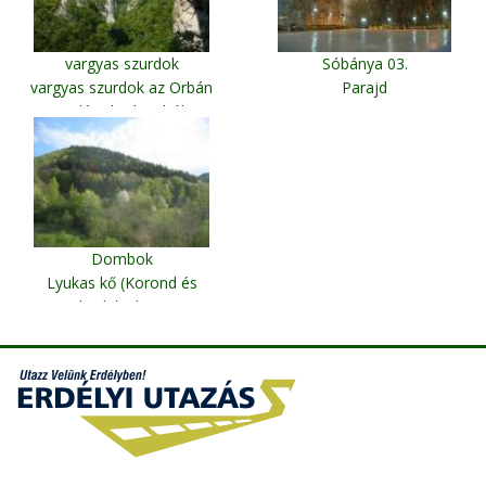
vargyas szurdok
Sóbánya 03.
vargyas szurdok az Orbán
Parajd
Balázs barlangból
Dombok
Lyukas kő (Korond és
Farkaslaka között)