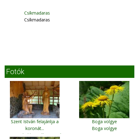
Csíkmadaras
Csíkmadaras
Fotók
Szent István felajánlja a
Boga volgye
koronát...
Boga volgye
Gyimesbükk, Deáky panzió