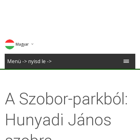
Magyar
Deutsch
Menü -> nyisd le ->
English
Romana
A Szobor-parkból:
Hunyadi János