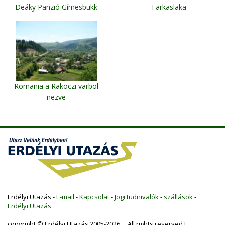
Deáky Panzió Gímesbükk
Farkaslaka
Romania a Rakoczi varbol
nezve
Gyimes
Erdélyi Utazás -
E-mail
-
Kapcsolat
-
Jogi tudnivalók
-
szállások
-
Erdélyi Utazás
copyright © Erdélyi Utazás 2005-2026 All rights reserved !