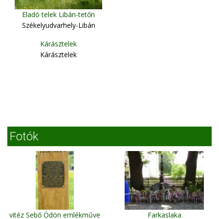
Eladó telek Libán-tetőn
Székelyudvarhely-Libán
Kárásztelek
Kárásztelek
Fotók
vitéz Sebő Ödön emlékműve
Farkaslaka