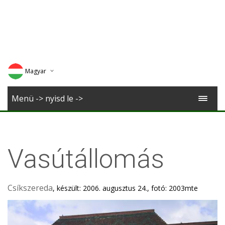
Magyar
Deutsch
Menü -> nyisd le ->
English
Romana
Vasútállomás
Csíkszereda
, készült: 2006. augusztus 24., fotó: 2003mte