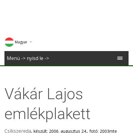
Magyar
Deutsch
Menü -> nyisd le ->
English
Romana
Vákár Lajos
emlékplakett
Csíkszereda
, készült: 2006. augusztus 24., fotó: 2003mte