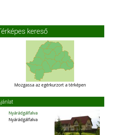
Térképes kereső
Mozgassa az egérkurzort a térképen
jánlat
Nyárádgálfalva
Nyárádgálfalva