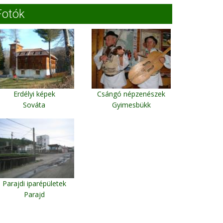
Fotók
Erdélyi képek
Csángó népzenészek
Sováta
Gyimesbükk
Parajdi iparépületek
Parajd