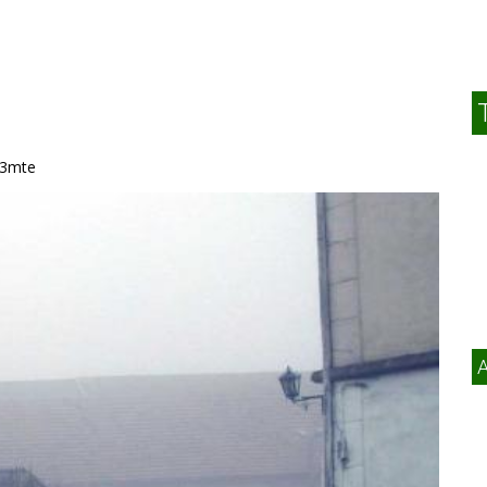
003mte
A