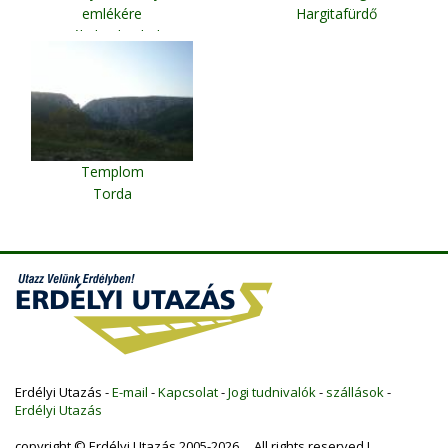
emlékére
Hargitafürdő
Székelyudvarhely
Templom
Torda
Erdélyi Utazás -
E-mail
-
Kapcsolat
-
Jogi tudnivalók
-
szállások
-
Erdélyi Utazás
copyright © Erdélyi Utazás 2005-2026 All rights reserved !