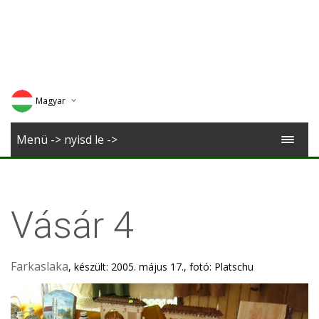
Magyar
Deutsch
Menü -> nyisd le ->
English
Romana
Vásár 4
Farkaslaka
, készült: 2005. május 17., fotó: Platschu