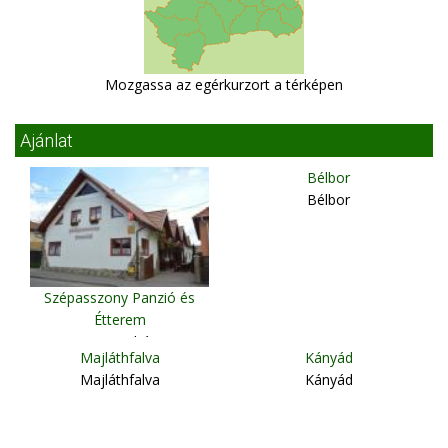
Mozgassa az egérkurzort a térképen
Ajánlat
Bélbor
Bélbor
Szépasszony Panzió és
Étterem
Szentegyháza
Majláthfalva
Kányád
Majláthfalva
Kányád