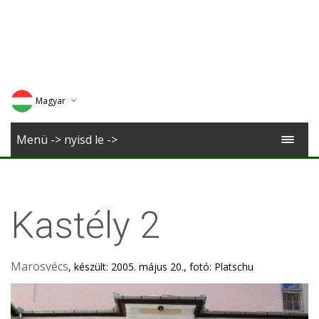
Magyar
Deutsch
Menü -> nyisd le ->
English
Romana
Kastély 2
Marosvécs
, készült: 2005. május 20., fotó: Platschu