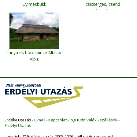
Gyimesbükk
csicsergés, csend
Csíkmadaras
Tanya es borospince Albison
Albis
Erdélyi Utazás -
E-mail
-
Kapcsolat
-
Jogi tudnivalók
-
szállások
-
Erdélyi Utazás
copyright © Erdélyi Utazás 2005-2026 All rights reserved !