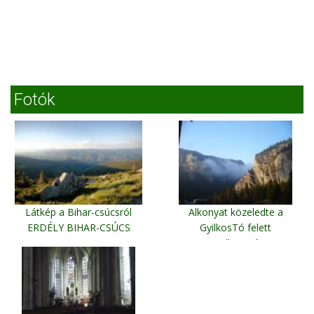
Fotók
Látkép a Bihar-csúcsról
Alkonyat közeledte a
ERDÉLY BIHAR-CSÚCS
GyilkosTó felett
Gyilkos Tó