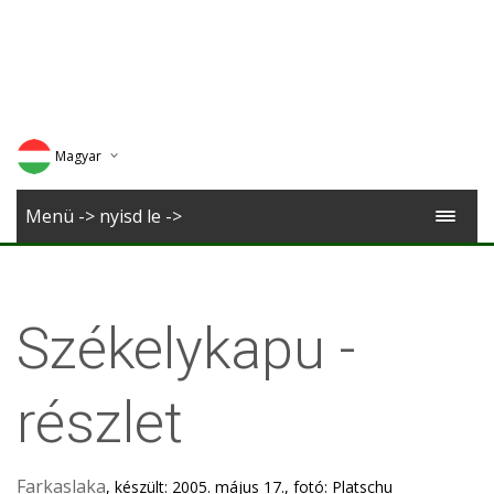
Magyar
Deutsch
Menü -> nyisd le ->
English
Romana
Székelykapu -
részlet
Farkaslaka
, készült: 2005. május 17., fotó: Platschu