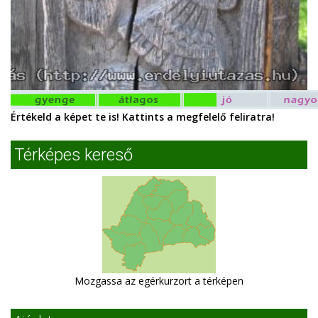
Értékeld a képet te is! Kattints a megfelelő feliratra!
Térképes kereső
Mozgassa az egérkurzort a térképen