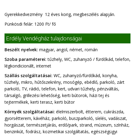
Gyerekkedvezmény 12 éves korig, megbeszélés alapján.
Pünkösdi felár: 1200 Ft/ fő
Erdély Vendégház tulajdonságai
Beszélt nyelvek:
magyar, angol, német, román
Szoba paraméterei:
tűzhely, WC, zuhanyzó / fürdőkád, telefon,
légkondicionált, internet
Szállás szolgáltatásai:
WC, zuhanyzó/fürdőkád, konyha,
tűzhely, mikro, hűtőszekrény, mosógép, ebédlő, parkoló, zárt
parkoló, TV, rádió, telefon, kert, udvari tűzhely, pénzváltás,
társalgó, grillezési lehetőség, kerti bútorok, házi tej és
tejtermékek, kerti terasz, kerti bútor
Környék szolgáltatásai:
élelmiszerbolt, étterem, cukrászda,
gyorsétterem, kávéház, parkoló, buszparkoló, síelés, vadászat,
horgászat, természetjárás, erdő/park, strand, múzeum, színház,
benzinkút, fodrász, kozmetikai szolgáltatás, egészségügyi