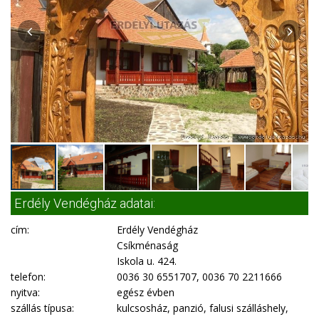
Erdély Vendégház adatai:
cím:
Erdély Vendégház
Csíkménaság
Iskola u. 424.
telefon:
0036 30 6551707, 0036 70 2211666
nyitva:
egész évben
szállás típusa:
kulcsosház, panzió, falusi szálláshely,