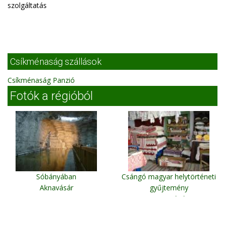
szolgáltatás
Csíkménaság szállások
Csíkménaság Panzió
Fotók a régióból
Sóbányában
Csángó magyar helytörténeti
Aknavásár
gyűjtemény
Gyimesbük