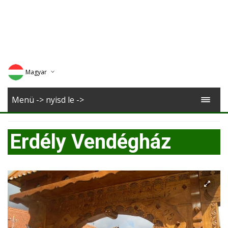
Magyar
Deutsch
Menü -> nyisd le ->
English
Erdély Vendégház
Romana