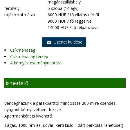
magánszálláshely
férőhely:
5 szoba (14 ágy)
tájékoztató árak:
6000 HUF / fő ellátás nélkül
9000 HUF / fő reggelivel
14000 HUF / fő félpanzióval
Üzenet küldése
Csíkménaság
Csíkménaság térkép
A környék eseménynaptára
ismertető
Vendégházunk a patakparttól mindössze 200 m-re csendes,
nyugodt környezetben fekszik .
Apartmanként is kivehető.
Tágas, 1000 nm-es udvar, kerti kiülő, zárt parkolási lehetőség.