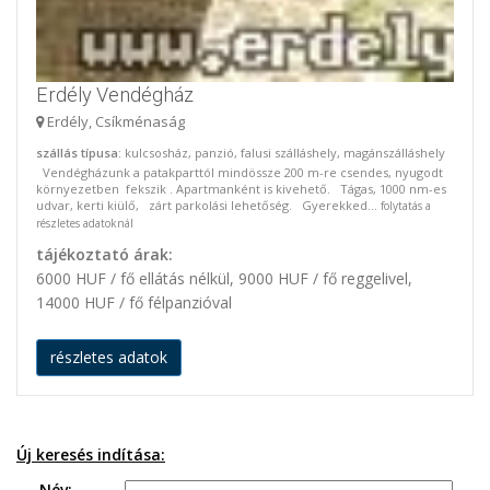
Erdély Vendégház
Erdély, Csíkménaság
szállás típusa
: kulcsosház, panzió, falusi szálláshely, magánszálláshely
Vendégházunk a patakparttól mindössze 200 m-re csendes, nyugodt
környezetben fekszik . Apartmanként is kivehető. Tágas, 1000 nm-es
udvar, kerti kiülő, zárt parkolási lehetőség. Gyerekked...
folytatás a
részletes adatoknál
tájékoztató árak:
6000 HUF / fő ellátás nélkül, 9000 HUF / fő reggelivel,
14000 HUF / fő félpanzióval
részletes adatok
Új keresés indítása:
Név: