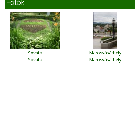
Fotók
Sovata
Marosvásárhely
Sovata
Marosvásárhely
Erdélyi Utazás -
E-mail
-
Kapcsolat
-
Jogi tudnivalók
-
szállások
-
Erdélyi Utazás
copyright © Erdélyi Utazás 2005-2026 All rights reserved !