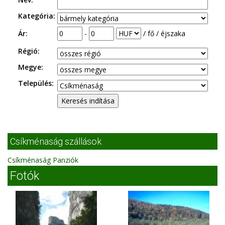
Kategória:
Ár:
-
/ fő / éjszaka
Régió:
Megye:
Település:
Csíkménaság szállások
Csíkménaság Panziók
Fotók