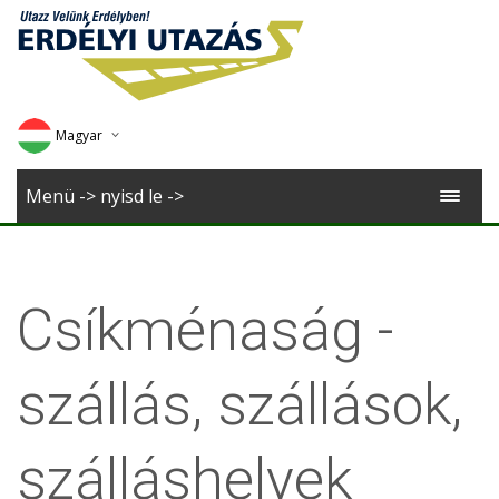
Magyar
Deutsch
Menü -> nyisd le ->
English
Romana
Csíkménaság -
szállás, szállások,
szálláshelyek