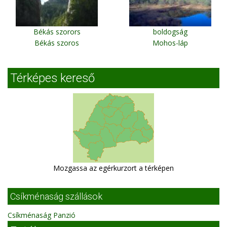
Békás szorors
boldogság
Békás szoros
Mohos-láp
Térképes kereső
Mozgassa az egérkurzort a térképen
Csíkménaság szállások
Csíkménaság Panzió