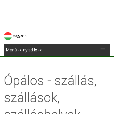
Magyar
Deutsch
Menü -> nyisd le ->
English
Romana
Ópálos - szállás,
szállások,