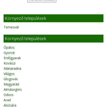
Környező települések
Temesvár
Környező települések
Ópálos
Gyorok
Erdőgyarak
Kovászi
Máriaradna
Világos
Glogovác
Magyarád
Almásegres
Odvos
Arad
Alsójára