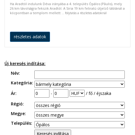
Ha Aradtól indulunk Déva irányába a 4. település Ópálos (Pãulis), mely
26 km távolságra fekszik Aradtól. A Siria 19 km feliratú útjelző táblánál a
központban a templom mellett ...
folytatás a részletes adatoknál
részletes adatok
Új keresés indítása:
Név:
Kategória:
Ár:
-
/ fő / éjszaka
Régió:
Megye:
Település: