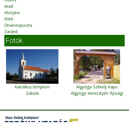
Arad
Alsójára
Etéd
Ötvenespuszta
Zaránd
Fotók
Katolikus templom
Algyógyi Székely Kapu
Zabola
Algyógyi Keresztyén Ifjúsági
Központ