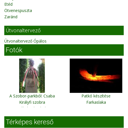
Etéd
Ötvenespuszta
Zaránd
Útvonaltervező
Útvonaltervező Ópálos
Fotók
A Szobor-parkból: Csaba
Patkó készítése
Királyfi szobra
Farkaslaka
Székelyudvarhely
Térképes kereső