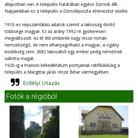
állapotban van. A település határában egykor Dörsök állt.
Napjainkban ez a település a Dörsökpuszta elnevezést viselte.
1910-es népszámlálási adatok szerint a lakosság döntő
többsége magyar. Ez az arány 1992-re gyökeresen
megváltozott. Az itt élő emberek nagy része román
nemzetiségű, de nem elhanyagolható a magyar, a cigány
kisebbség sem. 3682 lakosából egy ember pedig németnek
vallotta magát.
1920-ig a trianoni békediktátum pontjainak ratifikálásáig a
település a Margittai járás része Bihar vármegyében.
Erdélyi Utazás
Fotók a régióból