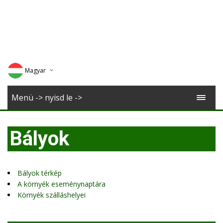
Magyar
Deutsch
Menü -> nyisd le ->
English
Bályok
Romana
Bályok térkép
A környék eseménynaptára
Környék szálláshelyei