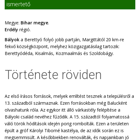
ismertető
Megye:
Bihar megye
.
Erdély
régió.
Bályok
a Berettyó folyó jobb partján, Margittától 20 km-re
fekvő községközpont, melyhez közigazgatásilag tartozik:
Berettyódéda, Kisalmás, Kozmaalmás és Szoldobágy.
Története röviden
Az első írásos források, melyek említést tesznek a településről a
13. századból származnak. Ezen forrásokban még Balucként
olvashatunk róla. Az egykor itt álló várkastély felépítése a
Bályoki család nevéhez fűződik. A 15. századtól folyamatossá
váló török hódítások idején porig rombolták. Ezen a területen
épült a gróf Károlyi Tiborné kastélya, de az idők során ez is
megsemmisült. A későbbiekben renoválták, és napjainkban jó