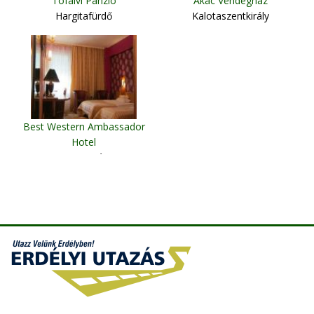
Tófalvi Panzió
Akác Vendégház
Hargitafürdő
Kalotaszentkirály
Best Western Ambassador
Hotel
Temesvár