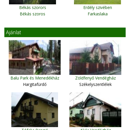
Békás szorors
Erdély szivében
Békás szoros
Farkaslaka
Ajánlat
Balu Park és Menedékház
Zöldfenyő Vendégház
Hargitafürdő
Székelyszentlélek