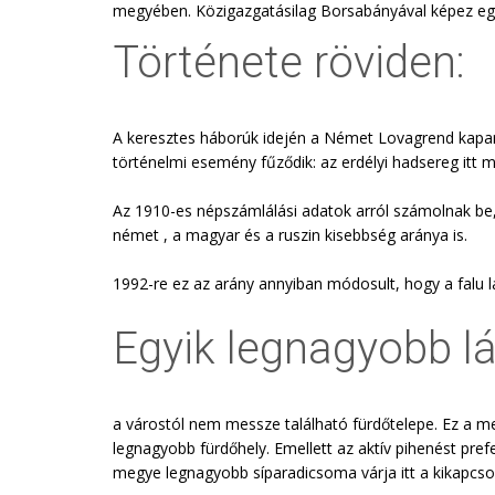
megyében. Közigazgatásilag Borsabányával képez eg
Története röviden:
A keresztes háborúk idején a Német Lovagrend kapar
történelmi esemény fűződik: az erdélyi hadsereg itt 
Az 1910-es népszámlálási adatok arról számolnak be
német , a magyar és a ruszin kisebbség aránya is.
1992-re ez az arány annyiban módosult, hogy a falu l
Egyik legnagyobb lá
a várostól nem messze található fürdőtelepe. Ez a 
legnagyobb fürdőhely. Emellett az aktív pihenést pre
megye legnagyobb síparadicsoma várja itt a kikapcso