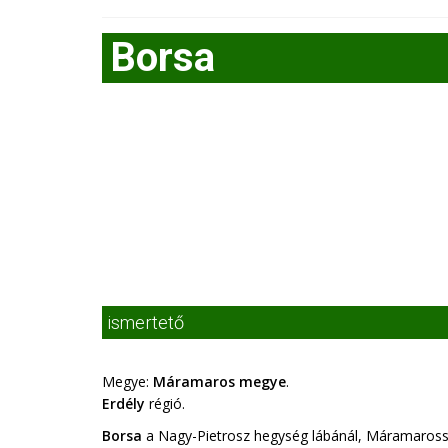
Borsa
ismertető
Megye:
Máramaros megye
.
Erdély
régió.
Borsa
a Nagy-Pietrosz hegység lábánál, Máramarossz