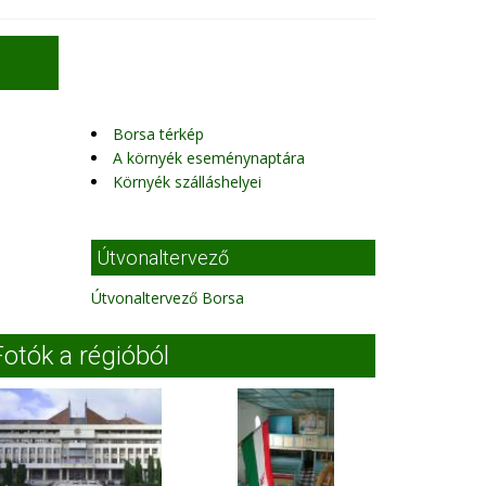
Borsa térkép
A környék eseménynaptára
Környék szálláshelyei
Útvonaltervező
Útvonaltervező Borsa
Fotók a régióból