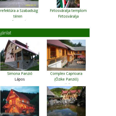
refektúra a Szabadság
Firtosváralja templom
téren
Firtosváralja
Csíkszereda
jánlat
Simona Panzió
Complex Caprioara
Lápos
(Őzike Panzió)
Nagybánya