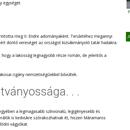
y egységet.
P
intotta meg II. Endre adományaként. Területéhez megannyi
A
mért döntő vereséget az országot kizsákmányoló tatár hadakra.
, hogy a lakosság legnagyobb része román, de jelentős a
akosai cigány nemzetiségűekkel bővültek.
tványossága. . .
megyében a legmagasabb színvonalú, legigényesebb és
ferálók is kedvükre szórakozhatnak itt, hiszen Máramaros
lódni vágyókat.