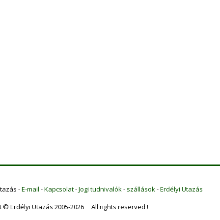
Utazás -
E-mail
-
Kapcsolat
-
Jogi tudnivalók
-
szállások
-
Erdélyi Utazás
t © Erdélyi Utazás 2005-2026 All rights reserved !