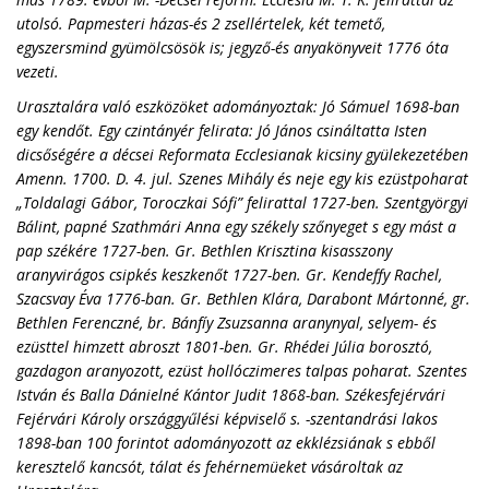
utolsó. Papmesteri házas-és 2 zsellértelek, két temető,
egyszersmind gyümölcsösök is; jegyző-és anyakönyveit 1776 óta
vezeti.
Urasztalára való eszközöket adományoztak: Jó Sámuel 1698-ban
egy kendőt. Egy czintányér felirata: Jó János csináltatta Isten
dicsőségére a décsei Reformata Ecclesianak kicsiny gyülekezetében
Amenn. 1700. D. 4. jul. Szenes Mihály és neje egy kis ezüstpoharat
„Toldalagi Gábor, Toroczkai Sófi” felirattal 1727-ben. Szentgyörgyi
Bálint, papné Szathmári Anna egy székely szőnyeget s egy mást a
pap székére 1727-ben. Gr. Bethlen Krisztina kisasszony
aranyvirágos csipkés keszkenőt 1727-ben. Gr. Kendeffy Rachel,
Szacsvay Éva 1776-ban. Gr. Bethlen Klára, Darabont Mártonné, gr.
Bethlen Ferenczné, br. Bánfíy Zsuzsanna aranynyal, selyem- és
ezüsttel himzett abroszt 1801-ben. Gr. Rhédei Júlia borosztó,
gazdagon aranyozott, ezüst hollóczimeres talpas poharat. Szentes
István és Balla Dánielné Kántor Judit 1868-ban. Székesfejérvári
Fejérvári Károly országgyűlési képviselő s. -szentandrási lakos
1898-ban 100 forintot adományozott az ekklézsiának s ebből
keresztelő kancsót, tálat és fehérnemüeket vásároltak az