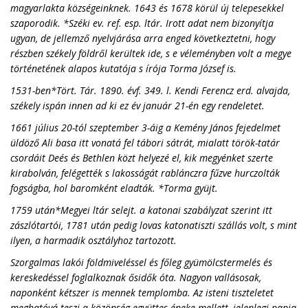
magyarlakta községeinknek. 1643 és 1678 körül új telepesekkel
szaporodik. *Széki ev. ref. esp. ltár. Irott adat nem bizonyítja
ugyan, de jellemző nyelvjárása arra enged következtetni, hogy
részben székely földről kerültek ide, s e véleményben volt a megye
történetének alapos kutatója s írója Torma József is.
1531-ben*Tört. Tár. 1890. évf. 349. l. Kendi Ferencz erd. alvajda,
székely ispán innen ad ki ez év január 21-én egy rendeletet.
1661 július 20-tól szeptember 3-áig a Kemény János fejedelmet
üldöző Ali basa itt vonatá fel tábori sátrát, mialatt török-tatár
csordáit Deés és Bethlen közt helyezé el, kik megyénket szerte
kirabolván, felégették s lakosságát rablánczra fűzve hurczolták
fogságba, hol baromként eladták. *Torma gyüjt.
1759 után*Megyei ltár selejt. a katonai szabályzat szerint itt
zászlótartói, 1781 után pedig lovas katonatiszti szállás volt, s mint
ilyen, a harmadik osztályhoz tartozott.
Szorgalmas lakói földmiveléssel és főleg gyümölcstermelés és
kereskedéssel foglalkoznak ősidők óta. Nagyon vallásosak,
naponként kétszer is mennek templomba. Az isteni tiszteletet
meghatóvá teszi a közönség együttes éneke mellett, jelenlegi papja