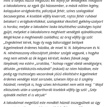
mint a lányos háztól megbízott két vőfély jár vendégeket hívogatni
a lakodalomra, az egyik ifjú házasember, a másik nőtlen legény,
kalapjukon virágbokréta, pálczájuk fehér, színes szalagokkal
becsavargatva. A kisebbik vőfély kivarrott, rojtos fehér ruhával
betakart s virágbokrétákkal, szalagokkal ékesített gyékény-szatyort
is hordoz, melybe a lakodalmi laska készítéséhez szükséges tojást
gyűjti, melyeket a lakodalomra meghívott vendégek ajándékoznak.
Megérkezve a meghívandó családhoz, az öreg vőfély így szól:
„Engedelmet kérek, hogy ily nagy bátorsággal belépek
kigyelmeknek érdemes házába, de mivel N. N. bátyámuram és N.
N. nénémasszony elbocsájtott jámbor szolgái vagyunk, s hogyha
meg nem vetnék az ők kegyes kérését, kedves fiának (vagy
lányának) ma estére „siratóba, ” holnap reggel ebédi vendégségre,
délután „prédikácziós-nászánál” (esküvő) az isten házában, este
pedig egy tisztességes vacsorának jóízű elköltésére kigyelmeket
érdemes vendégei közé sorozván, szívesen látja az ő szegény
házánál, reméljük is, hogy szíves kérésünket nem vetik meg. ” Majd
elköszönés után a szatyorthordó kisebbik vőfély így szól: „Szép
ajándék mellett el is várjuk!”
A lakodalmat megelőző este mindkét háznál összegyűlnek az úgy