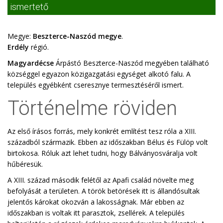
ismertető
Megye:
Beszterce-Naszód megye
.
Erdély
régió.
Magyardécse
Árpástó Beszterce-Naszód megyében található
községgel egyazon közigazgatási egységet alkotó falu. A
település egyébként cseresznye termesztéséről ismert.
Történelme röviden
Az első írásos forrás, mely konkrét említést tesz róla a XIII.
századból származik. Ebben az időszakban Bélus és Fülöp volt
birtokosa. Róluk azt lehet tudni, hogy Bálványosváralja volt
hűbéresük.
A XIII. század második felétől az Apafi család növelte meg
befolyását a területen. A török betörések itt is állandósultak
jelentős károkat okozván a lakosságnak. Már ebben az
időszakban is voltak itt parasztok, zsellérek. A település