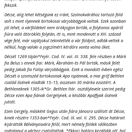
fekszik.
Décse, alig lehet kétségünk ez iránt, Szolnokvárához tartozó föld
volt s mint ilyennek birtokosai várjobbágyok voltak. Ezek azonban
jól lehet, a várföldeket nem örökjogon birták, a folytonos apáról
fiúra való átöröklés folytán, itt is, mint mindenütt a XIII. század
vége felé, már sajátjokul tekintették a vár földjeit, adták-vettek a
nélkül, hogy valaki a jogczímért kérdőre vonta volna őket.
Décsét 1269 táján*Fejér. Cod. IV. vol. III. 538. fele részben a Márk
fia Belus s ennek fiai: Márk, Ábrahám és Pál birták, másik felét
pedig Jakab fia Fülöp várjobbágyok. Ezek a mondott évben egész
Décsét a szomszéd birtokosnak Apa ispánnak, a mai gróf Bethlen
család ősének eladták 15–15, összesen 30 márka ezüstért. A
Bethleneknek 1305-ik*Gr. Bethlen ltár. osztálylevele szerint pedig
Décse ezen Apa fiának Gergelynek, a későbbi Apaffyak ősének
jutott.
Ezen Gergely, másként Gegus után fiára Jánosra szállott át Décse,
kinek részére 1353-ban*Fejér. Cod. IX. vol. II. 295. Décse határait
kijáratták Bálványosvára felől, mert némely földek időközben
jogtalanul a várhoz csatoltattak. *Ekkori határa kezdődik ott, hol