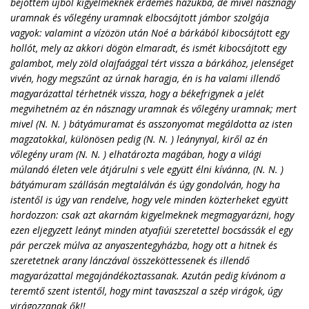
bejöttem újból kigyelmeknek érdemes házukba, de mivel násznagy
uramnak és vőlegény uramnak elbocsájtott jámbor szolgája
vagyok: valamint a vízözön után Noé a bárkából kibocsájtott egy
hollót, mely az akkori dögön elmaradt, és ismét kibocsájtott egy
galambot, mely zöld olajfaággal tért vissza a bárkához, jelenséget
vivén, hogy megszűnt az úrnak haragja, én is ha valami illendő
magyarázattal térhetnék vissza, hogy a békefrigynek a jelét
megvihetném az én násznagy uramnak és vőlegény uramnak; mert
mivel (N. N. ) bátyámuramat és asszonyomat megáldotta az isten
magzatokkal, különösen pedig (N. N. ) leánynyal, kiről az én
vőlegény uram (N. N. ) elhatározta magában, hogy a világi
múlandó életen vele átjárulni s vele együtt élni kívánna, (N. N. )
bátyámuram szállásán megtalálván és úgy gondolván, hogy ha
istentől is úgy van rendelve, hogy vele minden közterheket együtt
hordozzon: csak azt akarnám kigyelmeknek megmagyarázni, hogy
ezen eljegyzett leányt minden atyafiúi szeretettel bocsássák el egy
pár perczek múlva az anyaszentegyházba, hogy ott a hitnek és
szeretetnek arany lánczával összeköttessenek és illendő
magyarázattal megajándékoztassanak. Azután pedig kívánom a
teremtő szent istentől, hogy mint tavaszszal a szép virágok, úgy
virágozzanak ők!!