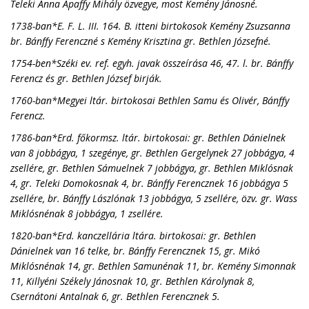
Teleki Anna Apaffy Mihály özvegye, most Kemény Jánosné.
1738-ban*E. F. L. III. 164. B. itteni birtokosok Kemény Zsuzsanna
br. Bánffy Ferenczné s Kemény Krisztina gr. Bethlen Józsefné.
1754-ben*Széki ev. ref. egyh. javak összeírása 46, 47. l. br. Bánffy
Ferencz és gr. Bethlen József birják.
1760-ban*Megyei ltár. birtokosai Bethlen Samu és Olivér, Bánffy
Ferencz.
1786-ban*Erd. főkormsz. ltár. birtokosai: gr. Bethlen Dánielnek
van 8 jobbágya, 1 szegénye, gr. Bethlen Gergelynek 27 jobbágya, 4
zsellére, gr. Bethlen Sámuelnek 7 jobbágya, gr. Bethlen Miklósnak
4, gr. Teleki Domokosnak 4, br. Bánffy Ferencznek 16 jobbágya 5
zsellére, br. Bánffy Lászlónak 13 jobbágya, 5 zsellére, özv. gr. Wass
Miklósnénak 8 jobbágya, 1 zsellére.
1820-ban*Erd. kanczellária ltára. birtokosai: gr. Bethlen
Dánielnek van 16 telke, br. Bánffy Ferencznek 15, gr. Mikó
Miklósnénak 14, gr. Bethlen Samunénak 11, br. Kemény Simonnak
11, Killyéni Székely Jánosnak 10, gr. Bethlen Károlynak 8,
Csernátoni Antalnak 6, gr. Bethlen Ferencznek 5.