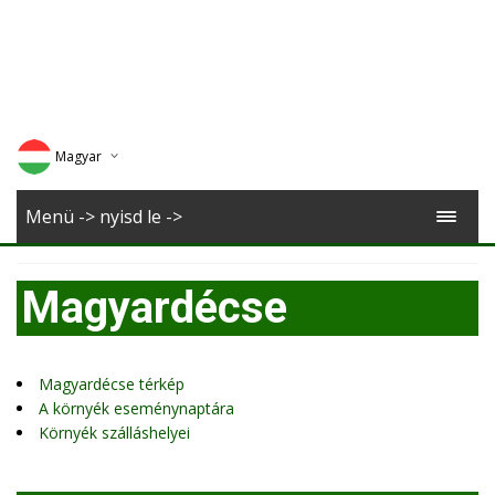
Magyar
Deutsch
Menü -> nyisd le ->
English
Magyardécse
Romana
Magyardécse térkép
A környék eseménynaptára
Környék szálláshelyei