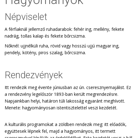
Népviselet
A férfiaknál jellemző ruhadarabok: fehér ing, mellény, fekete
nadrág, tollas kalap és fekete bőrcsizma.
Nőknél: ujjnélküli ruha, rövid vagy hosszú ujjú magyar ing,
pendely, kötény, piros szalag, bőrcsizma.
Rendezvények
Itt rendezik meg évente júniusban az ún. cseresznyemajálist. Ez
a rendezvény legelőször 1893-ban került megrendezésre.
Napjainkban helyi, határon túli lakosság egyaránt meghívott.
Menete: hagyományosan istentisztelettel veszi kezdetét.
A kulturális programokat a zöldben rendezik meg: itt előadók,
együttesek lépnek fel, majd a hagyományos, itt termett
cseresznyével kínálják az érdeklődőket. Este kezdetét veszi a bál.