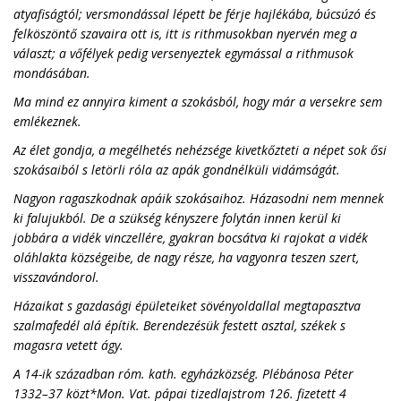
atyafiságtól; versmondással lépett be férje hajlékába, búcsúzó és
felköszöntő szavaira ott is, itt is rithmusokban nyervén meg a
választ; a vőfélyek pedig versenyeztek egymással a rithmusok
mondásában.
Ma mind ez annyira kiment a szokásból, hogy már a versekre sem
emlékeznek.
Az élet gondja, a megélhetés nehézsége kivetkőzteti a népet sok ősi
szokásaiból s letörli róla az apák gondnélküli vidámságát.
Nagyon ragaszkodnak apáik szokásaihoz. Házasodni nem mennek
ki falujukból. De a szükség kényszere folytán innen kerül ki
jobbára a vidék vinczellére, gyakran bocsátva ki rajokat a vidék
oláhlakta községeibe, de nagy része, ha vagyonra teszen szert,
visszavándorol.
Házaikat s gazdasági épületeiket sövényoldallal megtapasztva
szalmafedél alá építik. Berendezésük festett asztal, székek s
magasra vetett ágy.
A 14-ik században róm. kath. egyházközség. Plébánosa Péter
1332–37 közt*Mon. Vat. pápai tizedlajstrom 126. fizetett 4