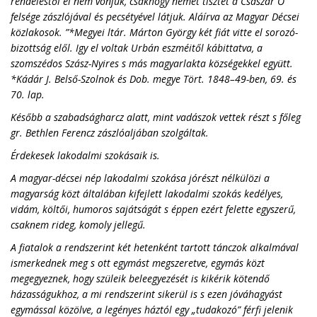
rendeléstől el nem vonjuk, csakhogy német tisztet a Császár Ő
felsége zászlójával és pecsétyével látjuk. Aláírva az Magyar Décsei
közlakosok. ”*Megyei ltár. Márton György két fiát vitte el sorozó-
bizottság elől. Igy el voltak Urbán eszméitől kábittatva, a
szomszédos Szász-Nyires s más magyarlakta községekkel együtt.
*Kádár J. Belső-Szolnok és Dob. megye Tört. 1848–49-ben, 69. és
70. lap.
Később a szabadságharcz alatt, mint vadászok vettek részt s főleg
gr. Bethlen Ferencz zászlóaljában szolgáltak.
Érdekesek lakodalmi szokásaik is.
A magyar-décsei nép lakodalmi szokása jórészt nélkülözi a
magyarság közt általában kifejlett lakodalmi szokás kedélyes,
vidám, költői, humoros sajátságát s éppen ezért felette egyszerű,
csaknem rideg, komoly jellegű.
A fiatalok a rendszerint két hetenként tartott tánczok alkalmával
ismerkednek meg s ott egymást megszeretve, egymás közt
megegyeznek, hogy szüleik beleegyezését is kikérik kötendő
házasságukhoz, a mi rendszerint sikerül is s ezen jóváhagyást
egymással közölve, a legényes háztól egy „tudakozó” férfi jelenik