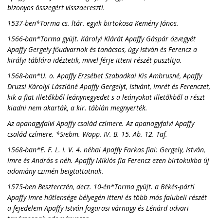
bizonyos összegért visszaereszti.
1537-ben*Torma cs. ltár. egyik birtokosa Kemény János.
1566-ban*Torma gyüjt. Károlyi Klárát Apaffy Gáspár özvegyét
Apaffy Gergely főudvarnok és tanácsos, úgy István és Ferencz a
királyi táblára idéztetik, mivel férje itteni részét pusztítja.
1568-ban*U. o. Apaffy Erzsébet Szabadkai Kis Ambrusné, Apaffy
Druzsi Károlyi Lászlóné Apaffy Gergelyt, Istvánt, Imrét és Ferenczet,
kik a fiat illetőkből leánynegyedet s a leányokat illetőkből a részt
kiadni nem akarták, a kir. táblán megnyerték.
Az apanagyfalvi Apaffy család czímere. Az apanagyfalvi Apaffy
család czímere. *Siebm. Wapp. IV. B. 15. Ab. 12. Taf.
1568-ban*E. F. L. I. V. 4. néhai Apaffy Farkas fiai: Gergely, István,
Imre és András s néh. Apaffy Miklós fia Ferencz ezen birtokukba új
adomány czimén beigtattatnak.
1575-ben Beszterczén, decz. 10-én*Torma gyüjt. a Békés-párti
Apaffy Imre hűtlensége bélyegén itteni és több más falubeli részét
a fejedelem Apaffy István fogarasi várnagy és Lénárd udvari