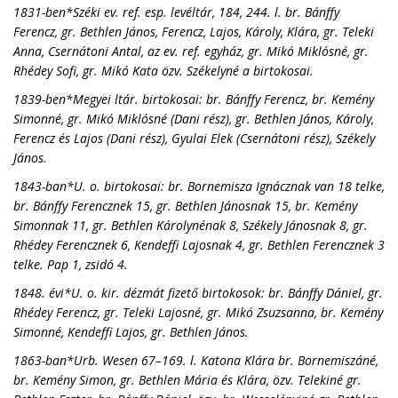
1831-ben*Széki ev. ref. esp. levéltár, 184, 244. l. br. Bánffy
Ferencz, gr. Bethlen János, Ferencz, Lajos, Károly, Klára, gr. Teleki
Anna, Csernátoni Antal, az ev. ref. egyház, gr. Mikó Miklósné, gr.
Rhédey Sofi, gr. Mikó Kata özv. Székelyné a birtokosai.
1839-ben*Megyei ltár. birtokosai: br. Bánffy Ferencz, br. Kemény
Simonné, gr. Mikó Miklósné (Dani rész), gr. Bethlen János, Károly,
Ferencz és Lajos (Dani rész), Gyulai Elek (Csernátoni rész), Székely
János.
1843-ban*U. o. birtokosai: br. Bornemisza Ignácznak van 18 telke,
br. Bánffy Ferencznek 15, gr. Bethlen Jánosnak 15, br. Kemény
Simonnak 11, gr. Bethlen Károlynénak 8, Székely Jánosnak 8, gr.
Rhédey Ferencznek 6, Kendeffi Lajosnak 4, gr. Bethlen Ferencznek 3
telke. Pap 1, zsidó 4.
1848. évi*U. o. kir. dézmát fizető birtokosok: br. Bánffy Dániel, gr.
Rhédey Ferencz, gr. Teleki Lajosné, gr. Mikó Zsuzsanna, br. Kemény
Simonné, Kendeffi Lajos, gr. Bethlen János.
1863-ban*Urb. Wesen 67–169. l. Katona Klára br. Bornemiszáné,
br. Kemény Simon, gr. Bethlen Mária és Klára, özv. Telekiné gr.