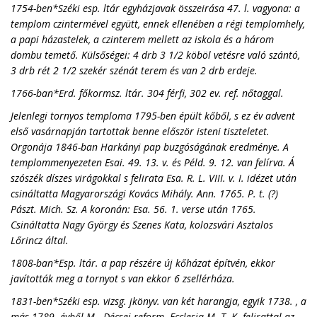
1754-ben*Széki esp. ltár egyházjavak összeirása 47. l. vagyona: a
templom czintermével együtt, ennek ellenében a régi templomhely,
a papi házastelek, a czinterem mellett az iskola és a három
dombu temető. Külsőségei: 4 drb 3 1/2 köböl vetésre való szántó,
3 drb rét 2 1/2 szekér szénát terem és van 2 drb erdeje.
1766-ban*Erd. főkormsz. ltár. 304 férfi, 302 ev. ref. nőtaggal.
Jelenlegi tornyos temploma 1795-ben épült kőből, s ez év advent
első vasárnapján tartottak benne először isteni tiszteletet.
Orgonája 1846-ban Harkányi pap buzgóságának eredménye. A
templommenyezeten Esai. 49. 13. v. és Péld. 9. 12. van felírva. Á
szószék díszes virágokkal s felirata Esa. R. L. VIII. v. I. idézet után
csináltatta Magyarországi Kovács Mihály. Ann. 1765. P. t. (?)
Pászt. Mich. Sz. A koronán: Esa. 56. 1. verse után 1765.
Csináltatta Nagy György és Szenes Kata, kolozsvári Asztalos
Lőrincz által.
1808-ban*Esp. ltár. a pap részére új kőházat építvén, ekkor
javították meg a tornyot s van ekkor 6 zsellérháza.
1831-ben*Széki esp. vizsg. jkönyv. van két harangja, egyik 1738. , a
más 1789. évből M. -Décsei reform. Ecclesia M. T. K. felirattal az