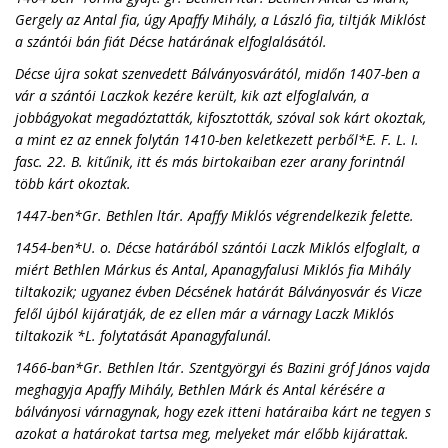
Gergely az Antal fia, úgy Apaffy Mihály, a László fia, tiltják Miklóst
a szántói bán fiát Décse határának elfoglalásától.
Décse újra sokat szenvedett Bálványosvárától, midőn 1407-ben a
vár a szántói Laczkok kezére került, kik azt elfoglalván, a
jobbágyokat megadóztatták, kifosztották, szóval sok kárt okoztak,
a mint ez az ennek folytán 1410-ben keletkezett perből*E. F. L. I.
fasc. 22. B. kitűnik, itt és más birtokaiban ezer arany forintnál
több kárt okoztak.
1447-ben*Gr. Bethlen ltár. Apaffy Miklós végrendelkezik felette.
1454-ben*U. o. Décse határából szántói Laczk Miklós elfoglalt, a
miért Bethlen Márkus és Antal, Apanagyfalusi Miklós fia Mihály
tiltakozik; ugyanez évben Décsének határát Bálványosvár és Vicze
felől újból kijáratják, de ez ellen már a várnagy Laczk Miklós
tiltakozik *L. folytatását Apanagyfalunál.
1466-ban*Gr. Bethlen ltár. Szentgyörgyi és Bazini gróf János vajda
meghagyja Apaffy Mihály, Bethlen Márk és Antal kérésére a
bálványosi várnagynak, hogy ezek itteni határaiba kárt ne tegyen s
azokat a határokat tartsa meg, melyeket már előbb kijárattak.