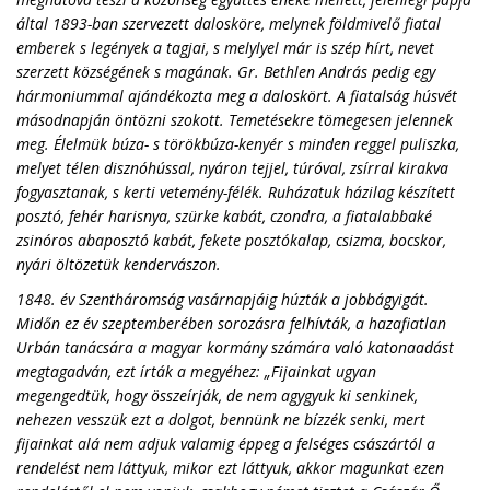
által 1893-ban szervezett dalosköre, melynek földmivelő fiatal
emberek s legények a tagjai, s melylyel már is szép hírt, nevet
szerzett községének s magának. Gr. Bethlen András pedig egy
hármoniummal ajándékozta meg a daloskört. A fiatalság húsvét
másodnapján öntözni szokott. Temetésekre tömegesen jelennek
meg. Élelmük búza- s törökbúza-kenyér s minden reggel puliszka,
melyet télen disznóhússal, nyáron tejjel, túróval, zsírral kirakva
fogyasztanak, s kerti vetemény-félék. Ruházatuk házilag készített
posztó, fehér harisnya, szürke kabát, czondra, a fiatalabbaké
zsinóros abaposztó kabát, fekete posztókalap, csizma, bocskor,
nyári öltözetük kendervászon.
1848. év Szentháromság vasárnapjáig húzták a jobbágyigát.
Midőn ez év szeptemberében sorozásra felhívták, a hazafiatlan
Urbán tanácsára a magyar kormány számára való katonaadást
megtagadván, ezt írták a megyéhez: „Fijainkat ugyan
megengedtük, hogy összeírják, de nem agygyuk ki senkinek,
nehezen vesszük ezt a dolgot, bennünk ne bízzék senki, mert
fijainkat alá nem adjuk valamig éppeg a felséges császártól a
rendelést nem láttyuk, mikor ezt láttyuk, akkor magunkat ezen