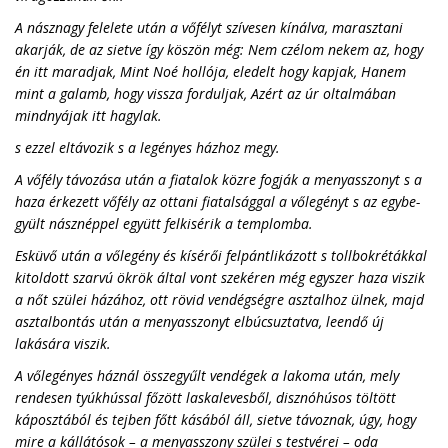
A násznagy felelete után a vőfélyt szívesen kínálva, marasztani
akarják, de az sietve így köszön még: Nem czélom nekem az, hogy
én itt maradjak, Mint Noé hollója, eledelt hogy kapjak, Hanem
mint a galamb, hogy vissza forduljak, Azért az úr oltalmában
mindnyájak itt hagylak.
s ezzel eltávozik s a legényes házhoz megy.
A vőfély távozása után a fiatalok közre fogják a menyasszonyt s a
haza érkezett vőfély az ottani fiatalsággal a vőlegényt s az egybe-
gyült násznéppel együtt felkisérik a templomba.
Esküvő után a vőlegény és kísérői felpántlikázott s tollbokrétákkal
kitoldott szarvú ökrök által vont szekéren még egyszer haza viszik
a nőt szülei házához, ott rövid vendégségre asztalhoz ülnek, majd
asztalbontás után a menyasszonyt elbúcsuztatva, leendő új
lakására viszik.
A vőlegényes háznál összegyűlt vendégek a lakoma után, mely
rendesen tyúkhússal főzött laskalevesből, disznóhúsos töltött
káposztából és tejben főtt kásából áll, sietve távoznak, úgy, hogy
mire a kállátósok – a menyasszony szülei s testvérei – oda