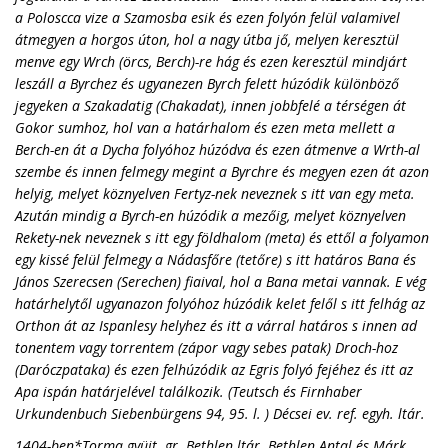
a Poloscca vize a Szamosba esik és ezen folyón felül valamivel
átmegyen a horgos úton, hol a nagy útba jő, melyen keresztül
menve egy Wrch (örcs, Berch)-re hág és ezen keresztül mindjárt
leszáll a Byrchez és ugyanezen Byrch felett húzódik különböző
jegyeken a Szakadatig (Chakadat), innen jobbfelé a térségen át
Gokor sumhoz, hol van a határhalom és ezen meta mellett a
Berch-en át a Dycha folyóhoz húzódva és ezen átmenve a Wrth-al
szembe és innen felmegy megint a Byrchre és megyen ezen át azon
helyig, melyet köznyelven Fertyz-nek neveznek s itt van egy meta.
Azután mindig a Byrch-en húzódik a mezőig, melyet köznyelven
Rekety-nek neveznek s itt egy földhalom (meta) és ettől a folyamon
egy kissé felül felmegy a Nádasfőre (tetőre) s itt határos Bana és
János Szerecsen (Serechen) fiaival, hol a Bana metai vannak. E vég
határhelytől ugyanazon folyóhoz húzódik kelet felől s itt felhág az
Orthon át az Ispanlesy helyhez és itt a várral határos s innen ad
tonentem vagy torrentem (zápor vagy sebes patak) Droch-hoz
(Daróczpataka) és ezen felhúzódik az Egris folyó fejéhez és itt az
Apa ispán határjelével találkozik. (Teutsch és Firnhaber
Urkundenbuch Siebenbürgens 94, 95. l. ) Décsei ev. ref. egyh. ltár.
1404-ben*Torma gyüjt. gr. Bethlen ltár. Bethlen Antal és Márk,