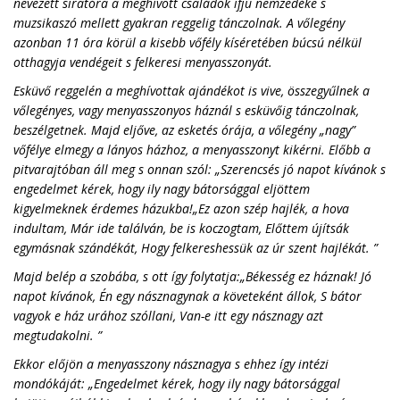
nevezett siratóra a meghívott családok ifjú nemzedéke s
muzsikaszó mellett gyakran reggelig tánczolnak. A vőlegény
azonban 11 óra körül a kisebb vőfély kíséretében búcsú nélkül
otthagyja vendégeit s felkeresi menyasszonyát.
Esküvő reggelén a meghívottak ajándékot is vive, összegyűlnek a
vőlegényes, vagy menyasszonyos háznál s esküvőig tánczolnak,
beszélgetnek. Majd eljőve, az esketés órája, a vőlegény „nagy”
vőfélye elmegy a lányos házhoz, a menyasszonyt kikérni. Előbb a
pitvarajtóban áll meg s onnan szól: „Szerencsés jó napot kívánok s
engedelmet kérek, hogy ily nagy bátorsággal eljöttem
kigyelmeknek érdemes házukba!„Ez azon szép hajlék, a hova
indultam, Már ide találván, be is koczogtam, Előttem újítsák
egymásnak szándékát, Hogy felkereshessük az úr szent hajlékát. ”
Majd belép a szobába, s ott így folytatja:„Békesség ez háznak! Jó
napot kívánok, Én egy násznagynak a követeként állok, S bátor
vagyok e ház urához szóllani, Van-e itt egy násznagy azt
megtudakolni. ”
Ekkor előjön a menyasszony násznagya s ehhez így intézi
mondókáját: „Engedelmet kérek, hogy ily nagy bátorsággal