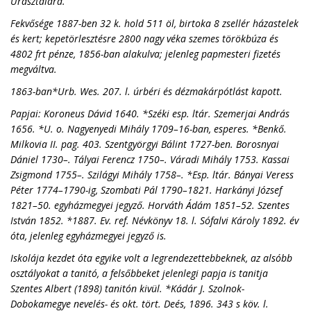
Urasztalára.
Fekvősége 1887-ben 32 k. hold 511 öl, birtoka 8 zsellér házastelek
és kert; kepetörlesztésre 2800 nagy véka szemes törökbúza és
4802 frt pénze, 1856-ban alakulva; jelenleg papmesteri fizetés
megváltva.
1863-ban*Urb. Wes. 207. l. úrbéri és dézmakárpótlást kapott.
Papjai: Koroneus Dávid 1640. *Széki esp. ltár. Szemerjai András
1656. *U. o. Nagyenyedi Mihály 1709–16-ban, esperes. *Benkő.
Milkovia II. pag. 403. Szentgyörgyi Bálint 1727-ben. Borosnyai
Dániel 1730–. Tályai Ferencz 1750–. Váradi Mihály 1753. Kassai
Zsigmond 1755–. Szilágyi Mihály 1758–. *Esp. ltár. Bányai Veress
Péter 1774–1790-ig, Szombati Pál 1790–1821. Harkányi József
1821–50. egyházmegyei jegyző. Horváth Ádám 1851–52. Szentes
István 1852. *1887. Ev. ref. Névkönyv 18. l. Sófalvi Károly 1892. év
óta, jelenleg egyházmegyei jegyző is.
Iskolája kezdet óta egyike volt a legrendezettebbeknek, az alsóbb
osztályokat a tanitó, a felsőbbeket jelenlegi papja is tanitja
Szentes Albert (1898) tanitón kivül. *Kádár J. Szolnok-
Dobokamegye nevelés- és okt. tört. Deés, 1896. 343 s köv. l.