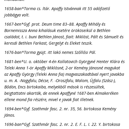
1658-ban*Torma cs. ltár. Apaffy Istvánnak itt 55 adófizető
jobbágya volt.
1667-ben*Gyf. prot. Deum time 83–88. Apaffy Mihály és
Bornemissza Anna kihalásuk esetére örököseikül a Bethlen
családot, t. i. buni Bethlen Jánost, fiait: Miklóst, Pált és Sámuelt és
keresdi Bethlen Farkast, Gergelyt és Eleket teszik.
1676-ban*Torma gyüjt. itt lakó nemes Szőllősi Pál.
1681-ben*U. o. október 4-én Kollatovich Györgyné Henter Klára és
Teleki Anna 1-ör Apaffy Miklósné, 2-or Kemény Jánosné magukat
az Apaffy György (Teleki Anna fia) magvaszakadtával nyert javakba
u. m. A. -Nagyfalu, Décse, F. -Oroszfalu, Malom, Újfalu (Szász-),
Bődön, Encs birtokaiba, melyekből mások is részesültek,
beigtattatni akarták, de ennek Apaffyné 1687-ben Almakeréken
ellene mond fia részére, mivel e javak fiat illetnek.
1694-ben*Gyf. Szathmár fasc. 2. nr. 35, 56. birtokosa Kemény
János.
1696-ban*Gyf. Szathmár fasc. 2. nr. 2. E. F. L. I. 22. Y. birtokosa