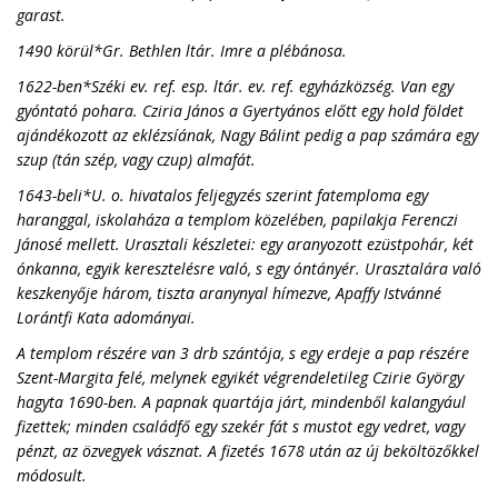
garast.
1490 körül*Gr. Bethlen ltár. Imre a plébánosa.
1622-ben*Széki ev. ref. esp. ltár. ev. ref. egyházközség. Van egy
gyóntató pohara. Cziria János a Gyertyános előtt egy hold földet
ajándékozott az eklézsíának, Nagy Bálint pedig a pap számára egy
szup (tán szép, vagy czup) almafát.
1643-beli*U. o. hivatalos feljegyzés szerint fatemploma egy
haranggal, iskolaháza a templom közelében, papilakja Ferenczi
Jánosé mellett. Urasztali készletei: egy aranyozott ezüstpohár, két
ónkanna, egyik keresztelésre való, s egy óntányér. Urasztalára való
keszkenyője három, tiszta aranynyal hímezve, Apaffy Istvánné
Lorántfi Kata adományai.
A templom részére van 3 drb szántója, s egy erdeje a pap részére
Szent-Margita felé, melynek egyikét végrendeletileg Czirie György
hagyta 1690-ben. A papnak quartája járt, mindenből kalangyául
fizettek; minden családfő egy szekér fát s mustot egy vedret, vagy
pénzt, az özvegyek vásznat. A fizetés 1678 után az új beköltözőkkel
módosult.