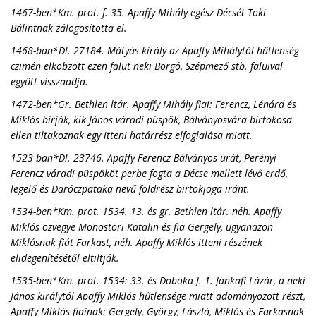
1467-ben*Km. prot. f. 35. Apaffy Mihály egész Décsét Toki
Bálintnak zálogosította el.
1468-ban*Dl. 27184. Mátyás király az Apafty Mihálytól hűtlenség
czimén elkobzott ezen falut neki Borgó, Szépmező stb. faluival
együtt visszaadja.
1472-ben*Gr. Bethlen ltár. Apaffy Mihály fiai: Ferencz, Lénárd és
Miklós birják, kik János váradi püspök, Bálványosvára birtokosa
ellen tiltakoznak egy itteni határrész elfoglalása miatt.
1523-ban*Dl. 23746. Apaffy Ferencz Bálványos urát, Perényi
Ferencz váradi püspököt perbe fogta a Décse mellett lévő erdő,
legelő és Daróczpataka nevű földrész birtokjoga iránt.
1534-ben*Km. prot. 1534. 13. és gr. Bethlen ltár. néh. Apaffy
Miklós özvegye Monostori Katalin és fia Gergely, ugyanazon
Miklósnak fiát Farkast, néh. Apaffy Miklós itteni részének
elidegenítésétől eltiltják.
1535-ben*Km. prot. 1534: 33. és Doboka J. 1. Jankafi Lázár, a neki
János királytól Apaffy Miklós hűtlensége miatt adományozott részt,
Apaffy Miklós fiainak: Gergely, György, László, Miklós és Farkasnak