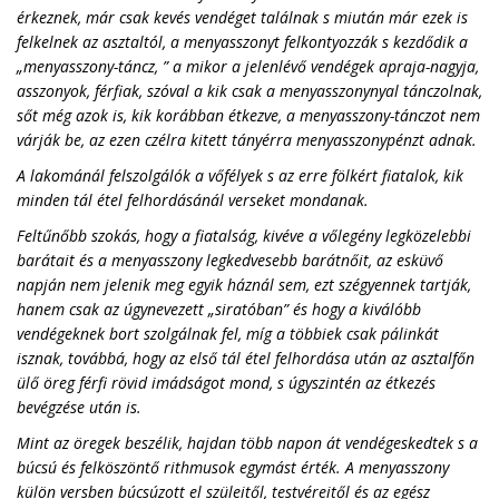
érkeznek, már csak kevés vendéget találnak s miután már ezek is
felkelnek az asztaltól, a menyasszonyt felkontyozzák s kezdődik a
„menyasszony-táncz, ” a mikor a jelenlévő vendégek apraja-nagyja,
asszonyok, férfiak, szóval a kik csak a menyasszonynyal tánczolnak,
sőt még azok is, kik korábban étkezve, a menyasszony-tánczot nem
várják be, az ezen czélra kitett tányérra menyasszonypénzt adnak.
A lakománál felszolgálók a vőfélyek s az erre fölkért fiatalok, kik
minden tál étel felhordásánál verseket mondanak.
Feltűnőbb szokás, hogy a fiatalság, kivéve a vőlegény legközelebbi
barátait és a menyasszony legkedvesebb barátnőit, az esküvő
napján nem jelenik meg egyik háznál sem, ezt szégyennek tartják,
hanem csak az úgynevezett „siratóban” és hogy a kiválóbb
vendégeknek bort szolgálnak fel, míg a többiek csak pálinkát
isznak, továbbá, hogy az első tál étel felhordása után az asztalfőn
ülő öreg férfi rövid imádságot mond, s úgyszintén az étkezés
bevégzése után is.
Mint az öregek beszélik, hajdan több napon át vendégeskedtek s a
búcsú és felköszöntő rithmusok egymást érték. A menyasszony
külön versben búcsúzott el szüleitől, testvéreitől és az egész