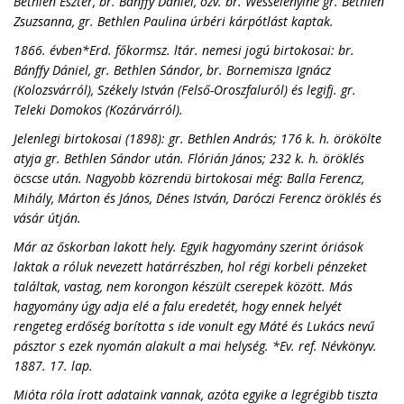
Bethlen Eszter, br. Bánffy Dániel, özv. br. Wesselényiné gr. Bethlen
Zsuzsanna, gr. Bethlen Paulina úrbéri kárpótlást kaptak.
1866. évben*Erd. főkormsz. ltár. nemesi jogú birtokosai: br.
Bánffy Dániel, gr. Bethlen Sándor, br. Bornemisza Ignácz
(Kolozsvárról), Székely István (Felső-Oroszfaluról) és legifj. gr.
Teleki Domokos (Kozárvárról).
Jelenlegi birtokosai (1898): gr. Bethlen András; 176 k. h. örökölte
atyja gr. Bethlen Sándor után. Flórián János; 232 k. h. öröklés
öcscse után. Nagyobb közrendü birtokosai még: Balla Ferencz,
Mihály, Márton és János, Dénes István, Daróczi Ferencz öröklés és
vásár útján.
Már az őskorban lakott hely. Egyik hagyomány szerint óriások
laktak a róluk nevezett határrészben, hol régi korbeli pénzeket
találtak, vastag, nem korongon készült cserepek között. Más
hagyomány úgy adja elé a falu eredetét, hogy ennek helyét
rengeteg erdőség borította s ide vonult egy Máté és Lukács nevű
pásztor s ezek nyomán alakult a mai helység. *Ev. ref. Névkönyv.
1887. 17. lap.
Mióta róla írott adataink vannak, azóta egyike a legrégibb tiszta