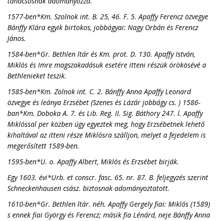
tanácsosnak adományozza.
1577-ben*Km. Szolnok int. B. 25, 46. F. 5. Apaffy Ferencz özvegye
Bánffy Klára egyik birtokos, jobbágyai: Nagy Orbán és Ferencz
János.
1584-ben*Gr. Bethlen ltár és Km. prot. D. 130. Apaffy István,
Miklós és Imre magszakadásuk esetére itteni részük örökösévé a
Bethlenieket teszik.
1585-ben*Km. Zolnok int. C. 2. Bánffy Anna Apaffy Leonard
özvegye és leánya Erzsébet (Szenes és Lázár jobbágy cs. ) 1586-
ban*Km. Doboka A. 7. és Lib. Reg. II. Sig. Báthory 247. l. Apaffy
Miklóssal per közben úgy egyeztek meg, hogy Erzsébetnek lehető
kihaltával az itteni része Miklósra szálljon, melyet a fejedelem is
megerősített 1589-ben.
1595-ben*U. o. Apaffy Albert, Miklós és Erzsébet birják.
Egy 1603. évi*Urb. et conscr. fasc. 65. nr. 87. B. feljegyzés szerint
Schneckenhausen csász. biztosnak adományoztatott.
1610-ben*Gr. Bethlen ltár. néh. Apaffy Gergely fiai: Miklós (1589)
s ennek fiai György és Ferencz; másik fia Lénárd, neje Bánffy Anna