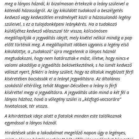
meg a lányos háznál, ki bizalmasan értekezik a leány szüleivel a
kötendő házasságról. Az így kiküldött tudakozó a beszélgetés
kedvező vagy kedvezőtlen eredményét közli a házasulandó legény
szüleivel, s ez a tulajdonképeni leánykérés. Ha a tudakozó
küldőjéhez kedvező válaszszal tér vissza, kölcsönösen
megállapítják a jegyváltás idejét, mely kivétel nélkül mindig a pap
előtt történik meg. A megállapított időben ugyanis a legény első
kiküldöttje, a „tudakozó” újra megjelenik a lányos háznál
megtudakozni, hogy nem határoztak-e mást, illetve, hogy nincs-e
valami akadálya a jegyváltás bekövetkeztének, s ha ismét kedvező
választ nyert, felkéri a leány szüleit, hogy az általuk megbízott férfi
kíséretében bocsássák el a leányt jegyváltásra. Az általános
szokástól eltérőleg, tehát Magyar-Décsében a leány is férfi
kísérettel megy a jegyváltásra. A jegyváltás után mind a két fél a
lányos házhoz, hová a vőlegény szülei is „kézfogó-vacsorára”
hivatalosak, tér vissza.
A kihirdetések ideje alatt a fiatalok minden este találkoznak
egymással a lányos háznál.
Hirdetések után a lakodalmat megelőző napon úgy a legényes,