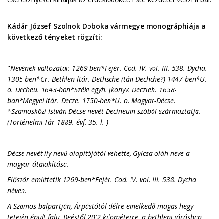
Kádár József Szolnok Doboka vármegye monográphiája a
következő tényeket rögzíti:
"
Nevének változatai: 1269-ben*Fejér. Cod. IV. vol. III. 538. Dycha.
1305-ben*Gr. Bethlen ltár. Dethsche (tán Dechche?) 1447-ben*U.
o. Decheu. 1643-ban*Széki egyh. jkönyv. Deczieh. 1658-
ban*Megyei ltár. Decze. 1750-ben*U. o. Magyar-Décse.
*Szamosközi István Décse nevét Decineum szóból származtatja.
(Történelmi Tár 1889. évf. 35. l. )
Décse nevét ily nevű alapitójától vehette, Gyicsa oláh neve a
magyar átalakítása.
Először emlittetik 1269-ben*Fejér. Cod. IV. vol. III. 538. Dycha
néven.
A Szamos balpartján, Árpástótól délre emelkedő magas hegy
tetején épült falu, Deéstől 20'2 kilométerre, a bethleni járásban