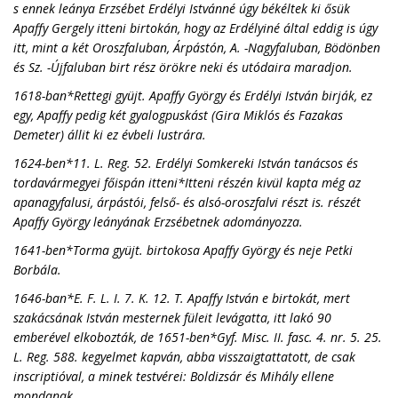
s ennek leánya Erzsébet Erdélyi Istvánné úgy békéltek ki ősük
Apaffy Gergely itteni birtokán, hogy az Erdélyiné által eddig is úgy
itt, mint a két Oroszfaluban, Árpástón, A. -Nagyfaluban, Bödönben
és Sz. -Újfaluban birt rész örökre neki és utódaira maradjon.
1618-ban*Rettegi gyüjt. Apaffy György és Erdélyi István birják, ez
egy, Apaffy pedig két gyalogpuskást (Gira Miklós és Fazakas
Demeter) állit ki ez évbeli lustrára.
1624-ben*11. L. Reg. 52. Erdélyi Somkereki István tanácsos és
tordavármegyei főispán itteni*Itteni részén kivül kapta még az
apanagyfalusi, árpástói, felső- és alsó-oroszfalvi részt is. részét
Apaffy György leányának Erzsébetnek adományozza.
1641-ben*Torma gyüjt. birtokosa Apaffy György és neje Petki
Borbála.
1646-ban*E. F. L. I. 7. K. 12. T. Apaffy István e birtokát, mert
szakácsának István mesternek füleit levágatta, itt lakó 90
emberével elkobozták, de 1651-ben*Gyf. Misc. II. fasc. 4. nr. 5. 25.
L. Reg. 588. kegyelmet kapván, abba visszaigtattatott, de csak
inscriptióval, a minek testvérei: Boldizsár és Mihály ellene
mondanak.