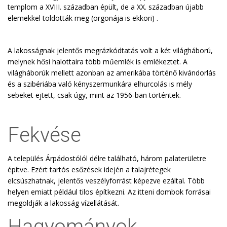
templom a XVIII. században épült, de a XX. században újabb
elemekkel toldották meg (orgonája is ekkori) .
A lakosságnak jelentős megrázkódtatás volt a két világháború,
melynek hősi halottaira több műemlék is emlékeztet. A
világháborúk mellett azonban az amerikába történő kivándorlás
és a szibériába való kényszermunkára elhurcolás is mély
sebeket ejtett, csak úgy, mint az 1956-ban történtek.
Fekvése
A település Árpádostólól délre található, három palaterületre
építve. Ezért tartós esőzések idején a talajrétegek
elcsúszhatnak, jelentős veszélyforrást képezve ezáltal. Több
helyen emiatt például tilos építkezni. Az itteni dombok forrásai
megoldják a lakosság vízellátását.
Hagyományok