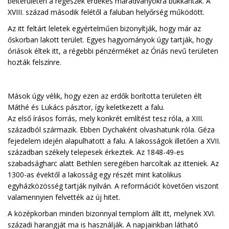
belterületén a régészek érdekes maradványokra bukkantak. A
XVIII. század második felétől a faluban helyőrség működött.
Az itt feltárt leletek egyértelműen bizonyítják, hogy már az
őskorban lakott terület. Egyes hagyományok úgy tartják, hogy
óriások éltek itt, a régebbi pénzérméket az Óriás nevű területen
hozták felszínre.
Mások úgy vélik, hogy ezen az erdők borította területen élt
Máthé és Lukács pásztor, így keletkezett a falu.
Az első írásos forrás, mely konkrét említést tesz róla, a XIII.
századból származik. Ebben Dychaként olvashatunk róla. Géza
fejedelem idején alapulhatott a falu. A lakosságok illetően a XVII.
században székely telepesek érkeztek. Az 1848-49-es
szabadságharc alatt Bethlen seregében harcoltak az itteniek. Az
1300-as évektől a lakosság egy részét mint katolikus
egyházközösség tartják nyilván. A reformációt követően viszont
valamennyien felvették az új hitet.
A középkorban minden bizonnyal templom állt itt, melynek XVI.
századi harangját ma is használják. A napjainkban látható