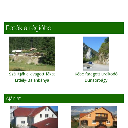
Fotók a régióból
Szállítják a kivágott fákat
Kőbe faragott uralkodó
Erdély-Balánbánya
Dunaorbágy
Ajánlat