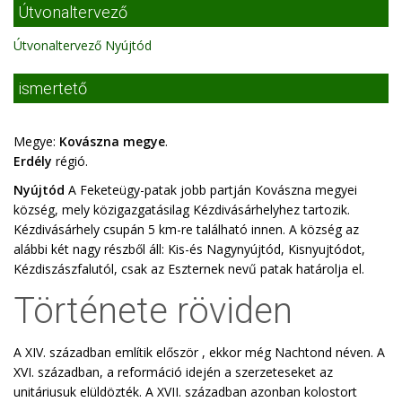
Útvonaltervező
Útvonaltervező Nyújtód
ismertető
Megye:
Kovászna megye
.
Erdély
régió.
Nyújtód
A Feketeügy-patak jobb partján Kovászna megyei
község, mely közigazgatásilag Kézdivásárhelyhez tartozik.
Kézdivásárhely csupán 5 km-re található innen. A község az
alábbi két nagy részből áll: Kis-és Nagynyújtód, Kisnyujtódot,
Kézdiszászfalutól, csak az Eszternek nevű patak határolja el.
Története röviden
A XIV. században említik először , ekkor még Nachtond néven. A
XVI. században, a reformáció idején a szerzeteseket az
unitáriusuk elüldözték. A XVII. században azonban kolostort