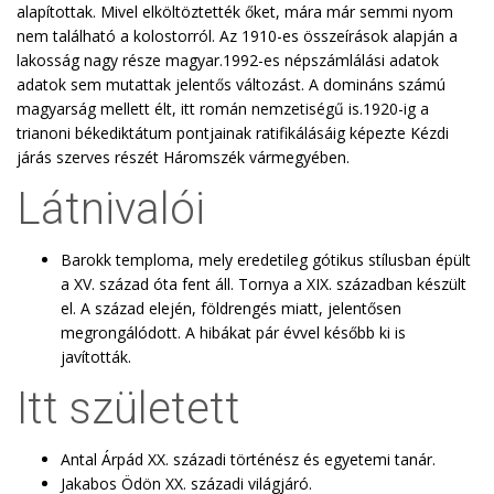
alapítottak. Mivel elköltöztették őket, mára már semmi nyom
nem található a kolostorról. Az 1910-es összeírások alapján a
lakosság nagy része magyar.1992-es népszámlálási adatok
adatok sem mutattak jelentős változást. A domináns számú
magyarság mellett élt, itt román nemzetiségű is.1920-ig a
trianoni békediktátum pontjainak ratifikálásáig képezte Kézdi
járás szerves részét Háromszék vármegyében.
Látnivalói
Barokk temploma, mely eredetileg gótikus stílusban épült
a XV. század óta fent áll. Tornya a XIX. században készült
el. A század elején, földrengés miatt, jelentősen
megrongálódott. A hibákat pár évvel később ki is
javították.
Itt született
Antal Árpád XX. századi történész és egyetemi tanár.
Jakabos Ödön XX. századi világjáró.