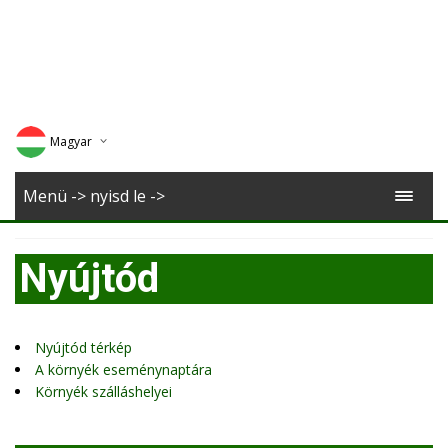
Magyar
Deutsch
Menü -> nyisd le ->
English
Nyújtód
Romana
Nyújtód térkép
A környék eseménynaptára
Környék szálláshelyei