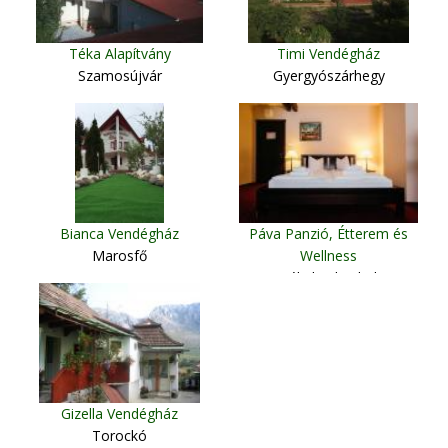
Téka Alapítvány
Timi Vendégház
Szamosújvár
Gyergyószárhegy
Bianca Vendégház
Páva Panzió, Étterem és
Marosfő
Wellness
Székelyudvarhely
Gizella Vendégház
Torockó