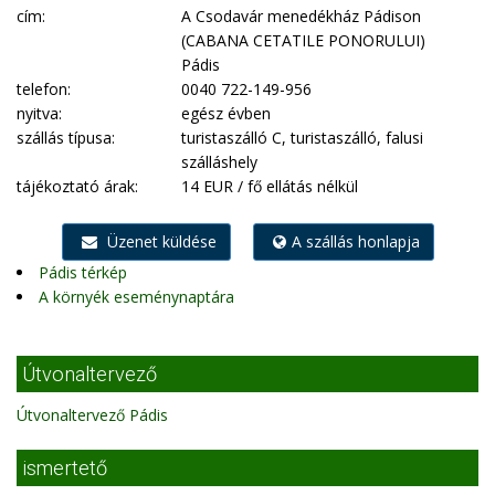
cím:
A Csodavár menedékház Pádison
(CABANA CETATILE PONORULUI)
Pádis
telefon:
0040 722-149-956
nyitva:
egész évben
szállás típusa:
turistaszálló C, turistaszálló, falusi
szálláshely
tájékoztató árak:
14 EUR / fő ellátás nélkül
Üzenet küldése
A szállás honlapja
Pádis térkép
A környék eseménynaptára
Útvonaltervező
Útvonaltervező Pádis
ismertető