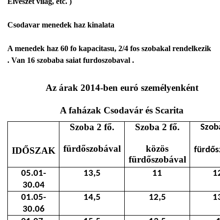
Elveszet vilag, etc. )
Csodavar menedek haz kinalata
A menedek haz 60 fo kapacitasu, 2/4 fos szobakal rendelkezik
. Van 16 szobaba saiat furdoszobaval .
Az árak
2014
-ben
euró személyenként
A
faházak
Csodavár
és Scarita
Szoba
2 fő
.
Szoba
2 fő
.
Szob
fürdőszobával
közös
IDŐSZAK
fürdős
fürdőszobával
05.01-
13,5
11
1
30.04
01.05-
14,5
12,5
1
30.06