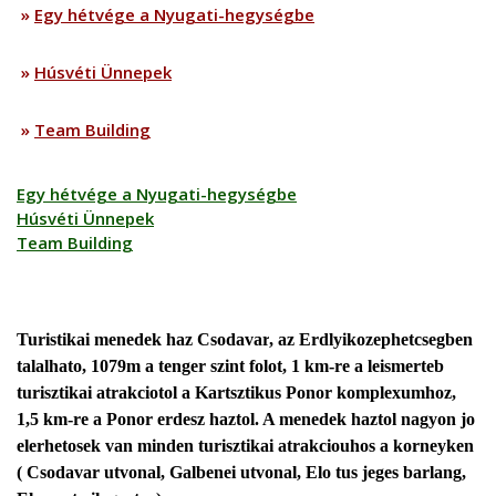
»
Egy hétvége a Nyugati-hegységbe
»
Húsvéti Ünnepek
»
Team Building
Egy hétvége a Nyugati-hegységbe
Húsvéti Ünnepek
Team Building
Turistikai menedek haz Csodavar
, az Erdlyikozephetcsegben
talalhato, 1079m a tenger szint folot, 1 km-re a leismerteb
turisztikai atrakciotol a Kartsztikus Ponor komplexumhoz,
1,5 km-re a Ponor erdesz haztol. A menedek haztol nagyon jo
elerhetosek van
minden
turisztikai atrakciouhos a korneyken
( Csodavar utvonal, Galbenei utvonal, Elo tus jeges barlang,