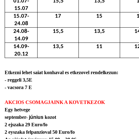
01.07-
15,5
13,5
15.07
15.07-
17
15
24.08
24.08-
15,5
13,5
1
14.09
14.09-
13,5
11
1
20.12
Etkezni lehet saiat konhaval es etkezovel rendelkezun:
- reggeli 3,5E
- vacsora 7 E
AKCIOS CSOMAGJAINK A KOVETKEZOK
Egy hetvege
september-
június
kozot
2 ejszaka 29 Euro/fo
2 eyszaka felpanzioval 50 Euro/fo