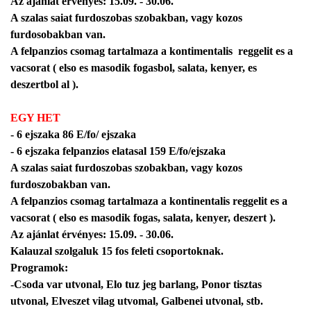
Az ajánlat érvényes: 15.09. - 30.06.
A szalas saiat furdoszobas szobakban, vagy kozos
furdosobakban van.
A felpanzios csomag tartalmaza a kontimentalis reggelit es a
vacsorat ( elso es masodik fogasbol, salata, kenyer, es
deszertbol al ).
EGY HET
- 6 ejszaka 86 E/fo/ ejszaka
- 6 ejszaka felpanzios elatasal 159 E/fo/ejszaka
A szalas saiat furdoszobas szobakban, vagy kozos
furdoszobakban van.
A felpanzios csomag tartalmaza a kontinentalis reggelit es a
vacsorat ( elso es masodik fogas, salata, kenyer, deszert ).
Az ajánlat érvényes: 15.09. - 30.06.
Kalauzal szolgaluk 15 fos feleti csoportoknak.
Programok:
-Csoda var utvonal, Elo tuz jeg barlang, Ponor tisztas
utvonal, Elveszet vilag utvomal, Galbenei utvonal, stb.