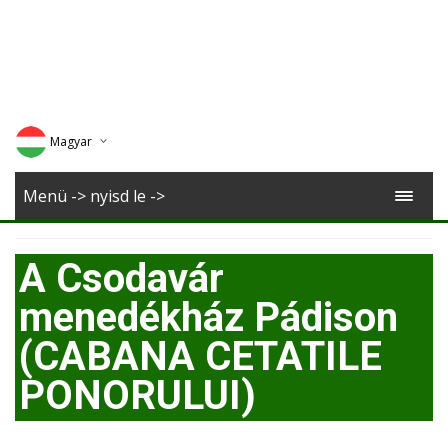
Magyar
Deutsch
Menü -> nyisd le ->
English
A Csodavár
Romana
menedékház Pádison
(CABANA CETATILE
PONORULUI)