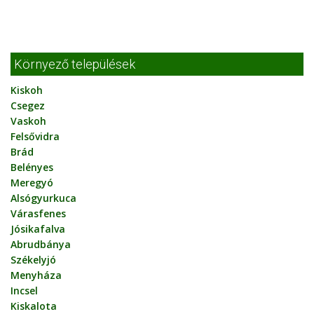
Környező települések
Kiskoh
Csegez
Vaskoh
Felsővidra
Brád
Belényes
Meregyó
Alsógyurkuca
Várasfenes
Jósikafalva
Abrudbánya
Székelyjó
Menyháza
Incsel
Kiskalota