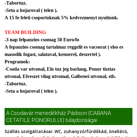
-Tabortuz.
-Seta a hojaroval ( telen ).
A 15 fo feleti csoportoknak 5% kedvezmenyt nyuitunk.
TEAM BUILDING
-3 nap felpanzios csomag 50 Euro/fo
A fepanzios csomag tartalmaz reggelit es vacsorat ( elso es
masodik fogast, salataval, kenuerel, deszertel ).
Programok:
-Csoda var utvonal, Elo tuz jeg barlang, Ponor tisztas
utvonal, Elveszet vilag utvomal, Galbenei utvonal, stb.
-Tabortuz.
-Seta a hojaroval ( telen ).
A Csodavár menedékház Pádison (CABANA
CETATILE PONORULUI) tulajdonságai
Szállás szolgáltatásai:
WC, zuhanyzó/fürdőkád, önellátó,