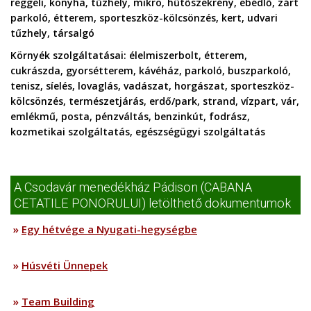
reggeli, konyha, tűzhely, mikro, hűtőszekrény, ebédlő, zárt
parkoló, étterem, sporteszköz-kölcsönzés, kert, udvari
tűzhely, társalgó
Környék szolgáltatásai:
élelmiszerbolt, étterem,
cukrászda, gyorsétterem, kávéház, parkoló, buszparkoló,
tenisz, síelés, lovaglás, vadászat, horgászat, sporteszköz-
kölcsönzés, természetjárás, erdő/park, strand, vízpart, vár,
emlékmű, posta, pénzváltás, benzinkút, fodrász,
kozmetikai szolgáltatás, egészségügyi szolgáltatás
A Csodavár menedékház Pádison (CABANA
CETATILE PONORULUI) letölthető dokumentumok
»
Egy hétvége a Nyugati-hegységbe
»
Húsvéti Ünnepek
»
Team Building