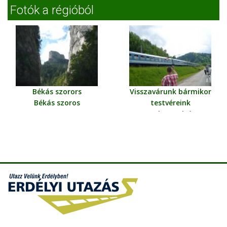
Fotók a régióból
Békás szorors
Visszavárunk bármikor
Békás szoros
testvéreink
Gyímes-alsó