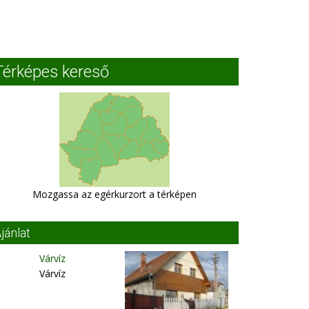
Térképes kereső
Mozgassa az egérkurzort a térképen
jánlat
Várvíz
Várvíz