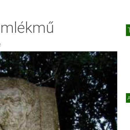
 emlékmű
z
A