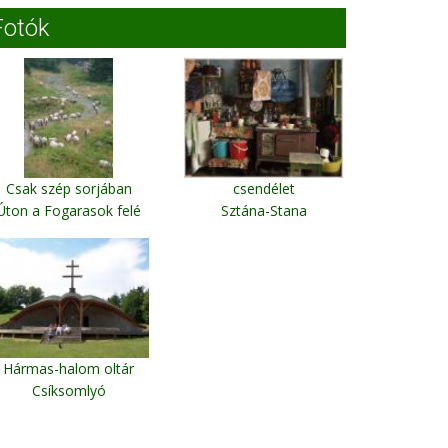
Fotók
Csak szép sorjában
csendélet
Úton a Fogarasok felé
Sztána-Stana
Hármas-halom oltár
Csíksomlyó