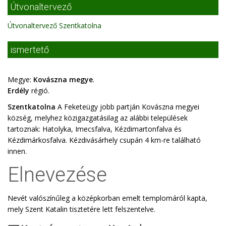
Útvonaltervező
Útvonaltervező Szentkatolna
ismertető
Megye:
Kovászna megye
.
Erdély
régió.
Szentkatolna
A Feketeügy jobb partján Kovászna megyei
község, melyhez közigazgatásilag az alábbi települések
tartoznak: Hatolyka, Imecsfalva, Kézdimartonfalva és
Kézdimárkosfalva. Kézdivásárhely csupán 4 km-re található
innen.
Elnevezése
Nevét valószínűleg a középkorban emelt templomáról kapta,
mely Szent Katalin tisztetére lett felszentelve.