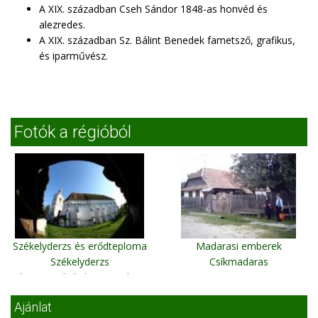
A XIX. században Cseh Sándor 1848-as honvéd és
alezredes.
A XIX. században Sz. Bálint Benedek fametsző, grafikus,
és iparművész.
Fotók a régióból
Székelyderzs és erődteploma
Madarasi emberek
Székelyderzs
Csíkmadaras
(http://szekelyderzs.atw.hu)
Ajánlat