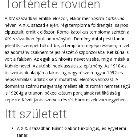
Története röviden
A XIV században említik először, ekkor mér
Sancta Catherina
néven. A XIX. század elején, régi temploma földrengés sajnos
elpusztult. említik először. Római katolikus temploma szintén a
XIX. században épült adományból. Demény Antal pesti tanár
jelentős szerepet töltött be, a templom megépülésében, mivel
az adomány csaknem teljes részét ő szponzorálta. Két kúria is
volt a faluban. Az egyik a Sinkovits nevet viselte, míg a másik a
Kühnle nevet. Az utóbbi neoklasszicista építmény. Az 1910-es
összeírások alapján a lakosság nagy része magyar,1992-es
népszámlálási adatok sem mutattak jelentős változást. A
domináns számú magyarság mellett élt itt román nemzetiségű
is.1920-ig a trianoni békediktátum pontjainak ratifikálásáig
képezte Kézdi járás szerves részét Háromszék vármegyében.
Itt született
A XIX. században Bálint Gábor turkológus, és egyetemi
tanár.