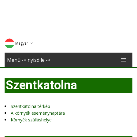
Magyar
Deutsch
Menü -> nyisd le ->
English
Szentkatolna
Romana
Szentkatolna térkép
A környék eseménynaptára
Környék szálláshelyei