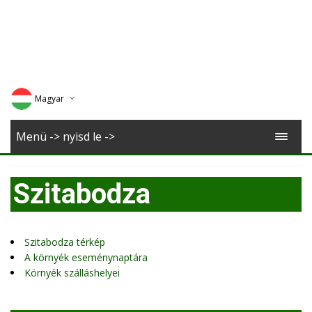
Magyar
Deutsch
Menü -> nyisd le ->
English
Szitabodza
Romana
Szitabodza térkép
A környék eseménynaptára
Környék szálláshelyei