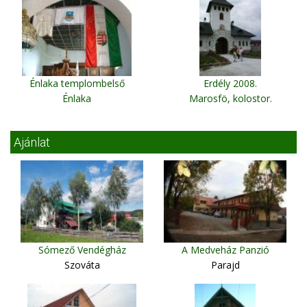
Énlaka templombelső
Erdély 2008.
Énlaka
Marosfö, kolostor.
Ajánlat
Sómező Vendégház
A Medveház Panzió
Szováta
Parajd