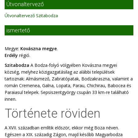
Útvonaltervező
Útvonaltervező Szitabodza
ismertető
Megye:
Kovászna megye
.
Erdély
régió.
Szitabodza
A Bodza-folyó völgyében Kovászna megyei
község, melyhez közigazgatásilag az alábbi települések
tartoznak: Almásmező, Zabratópatak, Bodzakraszna, valamint a
román Cremenea, Galna, Lopata, Parau, Chichirau, Babocea és
Paraiasul telepek. Sepsiszentgyörgy csupán 33 km-re található
innen.
Története röviden
A XVII. században említik először, ekkor még Boza néven.
Egészen a XIX. századig Zágon, majd később Magyarbodza