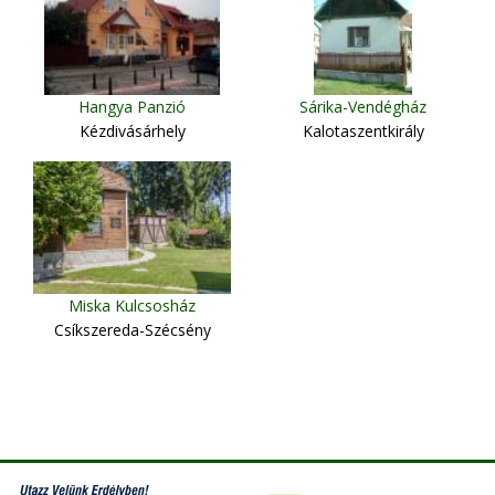
Hangya Panzió
Sárika-Vendégház
Kézdivásárhely
Kalotaszentkirály
Miska Kulcsosház
Csíkszereda-Szécsény