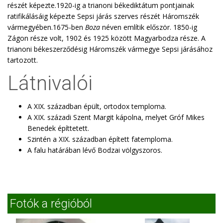
részét képezte.1920-ig a trianoni békediktátum pontjainak
ratifikálásáig képezte Sepsi járás szerves részét Háromszék
vármegyében.1675-ben
Boza
néven említik először. 1850-ig
Zágon része volt, 1902 és 1925 között Magyarbodza része. A
trianoni békeszerződésig Háromszék vármegye Sepsi járásához
tartozott.
Látnivalói
A XIX. században épült, ortodox temploma.
A XIX. századi Szent Margit kápolna, melyet Gróf Mikes
Benedek építtetett.
Szintén a XIX. században épített fatemploma.
A falu határában lévő Bodzai völgyszoros.
Fotók a régióból