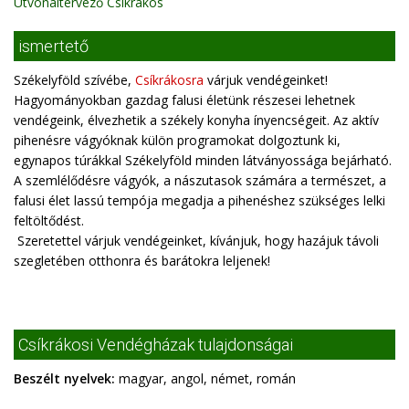
Útvonaltervező Csíkrákos
ismertető
Székelyföld szívébe,
Csíkrákosra
várjuk vendégeinket!
Hagyományokban gazdag falusi életünk részesei lehetnek
vendégeink, élvezhetik a székely konyha ínyencségeit. Az aktív
pihenésre vágyóknak külön programokat dolgoztunk ki,
egynapos túrákkal Székelyföld minden látványossága bejárható.
A szemlélődésre vágyók, a nászutasok számára a természet, a
falusi élet lassú tempója megadja a pihenéshez szükséges lelki
feltöltődést.
Szeretettel várjuk vendégeinket, kívánjuk, hogy hazájuk távoli
szegletében otthonra és barátokra leljenek!
Csíkrákosi Vendégházak tulajdonságai
Beszélt nyelvek:
magyar, angol, német, román