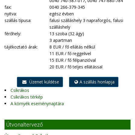
0040 740-587-017, 0040 747-680-784
fax:
0040 266-379-345
nyitva:
egész évben
szállás típusa:
falusi szálláshely 3 napraforgós, falusi
szálláshely
férőhely:
13 szoba (32 ágy)
3 apartman
tájékoztató árak:
8 EUR / fő ellátás nélkül
11 EUR / fő reggelivel
15 EUR / fő félpanzióval
20 EUR / fő teljes ellátással
Üzenet küldése
A szállás honlapja
Csíkrákos
Csíkrákos térkép
A környék eseménynaptára
Útvonaltervező