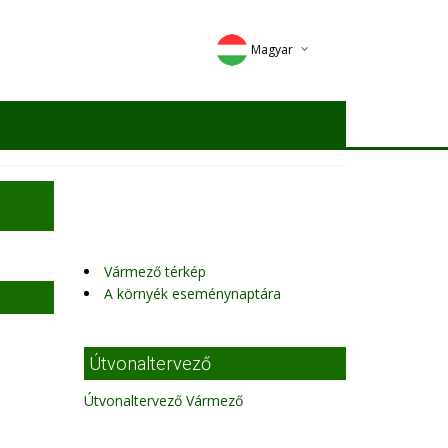
Magyar
Deutsch
English
Romana
Vármező térkép
A környék eseménynaptára
Útvonaltervező
Útvonaltervező Vármező