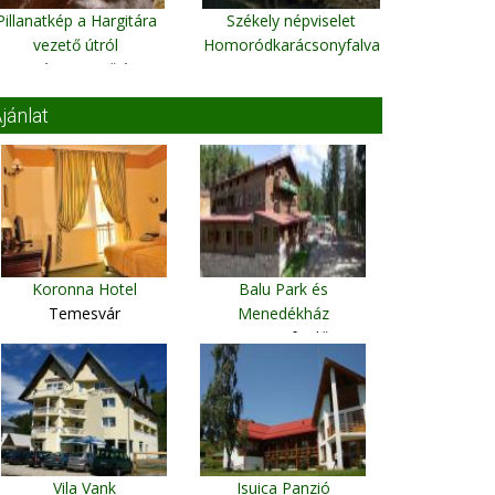
Pillanatkép a Hargitára
Székely népviselet
vezető útról
Homoródkarácsonyfalva
Hargitára vezető úton
2005.08.04-én
jánlat
Koronna Hotel
Balu Park és
Temesvár
Menedékház
Hargitafürdő
Vila Vank
Isuica Panzió