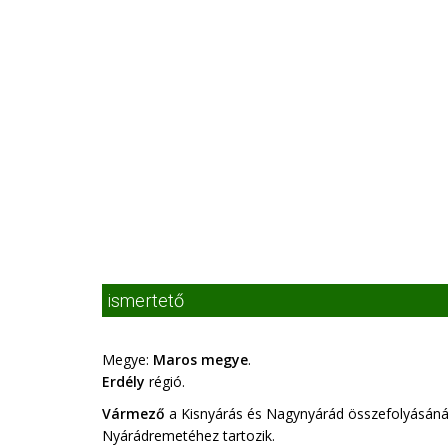
ismertető
Megye:
Maros megye
.
Erdély
régió.
Vármező
a Kisnyárás és Nagynyárád összefolyásánál
Nyárádremetéhez tartozik.