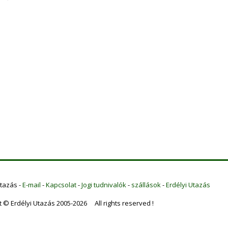
Utazás -
E-mail
-
Kapcsolat
-
Jogi tudnivalók
-
szállások
-
Erdélyi Utazás
t © Erdélyi Utazás 2005-2026 All rights reserved !