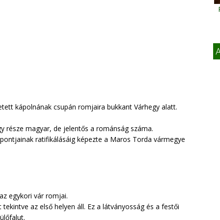
A
etett kápolnának csupán romjaira bukkant Várhegy alatt.
gy része magyar, de jelentős a románság száma.
 pontjainak ratifikálásáig képezte a Maros Torda vármegye
az egykori vár romjai.
ekintve az első helyen áll. Ez a látványosság és a festői
ülőfalut.