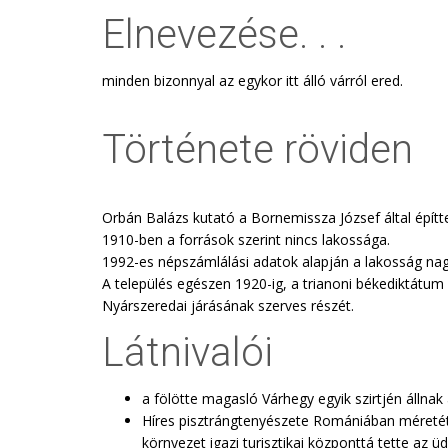
Elnevezése. . .
minden bizonnyal az egykor itt álló várról ered.
Története röviden
Orbán Balázs kutató a Bornemissza József által építt
1910-ben a források szerint nincs lakossága.
1992-es népszámlálási adatok alapján a lakosság na
A település egészen 1920-ig, a trianoni békediktátum
Nyárszeredai járásának szerves részét.
Látnivalói
a fölötte magasló Várhegy egyik szirtjén állnak 
Híres pisztrángtenyészete Romániában méretét t
környezet igazi turisztikai központtá tette az üd