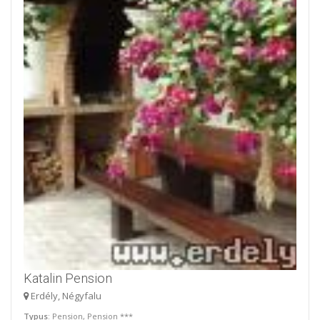
Katalin Pension
Erdély, Négyfalu
Typus
: Pension, Pension ***