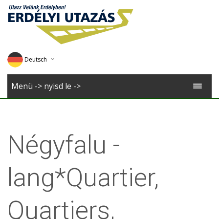
Deutsch
English
Menü -> nyisd le ->
Magyar
Romana
Négyfalu -
lang*Quartier,
Quartiers,