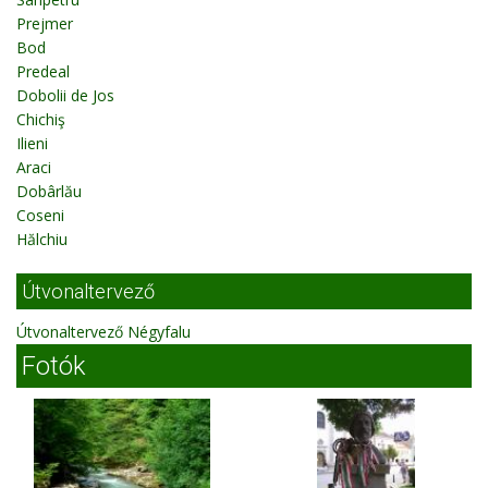
Prejmer
Bod
Predeal
Dobolii de Jos
Chichiş
Ilieni
Araci
Dobârlău
Coseni
Hălchiu
Útvonaltervező
Útvonaltervező Négyfalu
Fotók