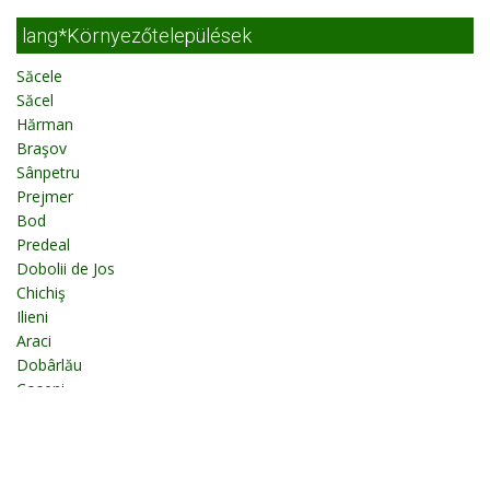
lang*Környezőtelepülések
Săcele
Săcel
Hărman
Braşov
Sânpetru
Prejmer
Bod
Predeal
Dobolii de Jos
Chichiş
Ilieni
Araci
Dobârlău
Coseni
Hălchiu
Fotók