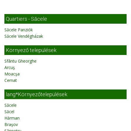
Quartiers - Săcele
Săcele Panziók
Săcele Vendégházak
Környező települések
Sfântu Gheorghe
Arcuş
Moacşa
Cernat
lang*Környezőtelepülések
Săcele
Săcel
Hărman
Braşov
Sânpetru