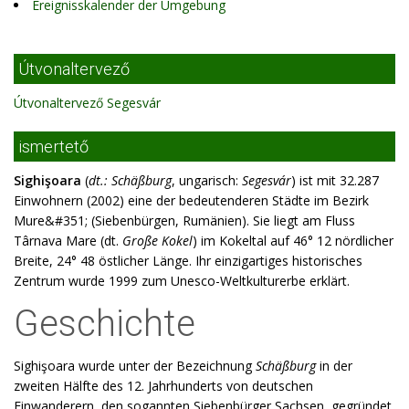
Ereignisskalender der Umgebung
Útvonaltervező
Útvonaltervező Segesvár
ismertető
Sighişoara
(
dt.: Schäßburg
, ungarisch:
Segesvár
) ist mit 32.287
Einwohnern (2002) eine der bedeutenderen Städte im Bezirk
Mure&#351; (Siebenbürgen, Rumänien). Sie liegt am Fluss
Târnava Mare (dt.
Große Kokel
) im Kokeltal auf 46° 12 nördlicher
Breite, 24° 48 östlicher Länge. Ihr einzigartiges historisches
Zentrum wurde 1999 zum Unesco-Weltkulturerbe erklärt.
Geschichte
Sighişoara wurde unter der Bezeichnung
Schäßburg
in der
zweiten Hälfte des 12. Jahrhunderts von deutschen
Einwanderern, den sogannten Siebenbürger Sachsen, gegründet.