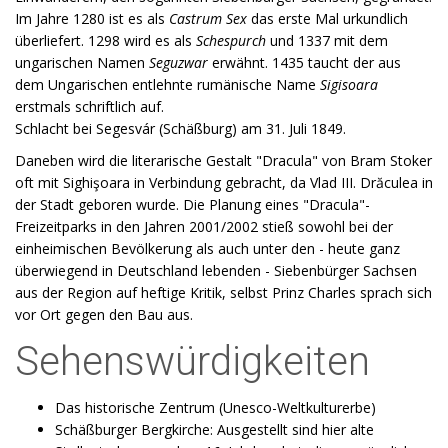
Im Jahre 1280 ist es als
Castrum Sex
das erste Mal urkundlich
überliefert. 1298 wird es als
Schespurch
und 1337 mit dem
ungarischen Namen
Seguzwar
erwähnt. 1435 taucht der aus
dem Ungarischen entlehnte rumänische Name
Sigisoara
erstmals schriftlich auf.
Schlacht bei Segesvár (Schäßburg) am 31. Juli 1849.
Daneben wird die literarische Gestalt "Dracula" von Bram Stoker
oft mit Sighişoara in Verbindung gebracht, da Vlad III. Drăculea in
der Stadt geboren wurde. Die Planung eines "Dracula"-
Freizeitparks in den Jahren 2001/2002 stieß sowohl bei der
einheimischen Bevölkerung als auch unter den - heute ganz
überwiegend in Deutschland lebenden - Siebenbürger Sachsen
aus der Region auf heftige Kritik, selbst Prinz Charles sprach sich
vor Ort gegen den Bau aus.
Sehenswürdigkeiten
Das historische Zentrum (Unesco-Weltkulturerbe)
Schäßburger Bergkirche: Ausgestellt sind hier alte