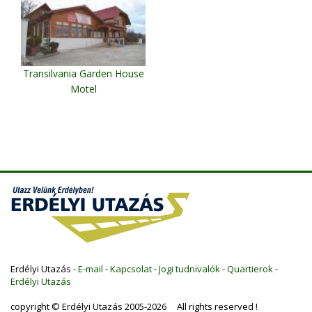
Transilvania Garden House
Motel
Miercurea Ciuc
Erdélyi Utazás -
E-mail
-
Kapcsolat
-
Jogi tudnivalók
-
Quartierok
-
Erdélyi Utazás
copyright © Erdélyi Utazás 2005-2026 All rights reserved !