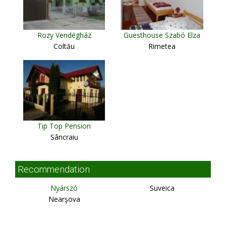
Rozy Vendégház
Guesthouse Szabó Elza
Coltău
Rimetea
Tip Top Pension
Sâncraiu
Recommendation
Nyárszó
Suveica
Nearşova