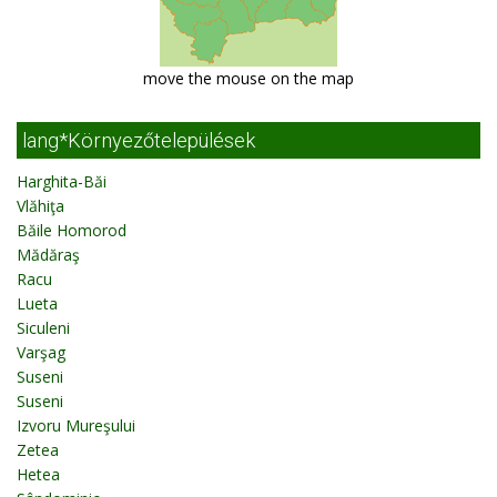
move the mouse on the map
lang*Környezőtelepülések
Harghita-Băi
Vlăhiţa
Băile Homorod
Mădăraş
Racu
Lueta
Siculeni
Varşag
Suseni
Suseni
Izvoru Mureşului
Zetea
Hetea