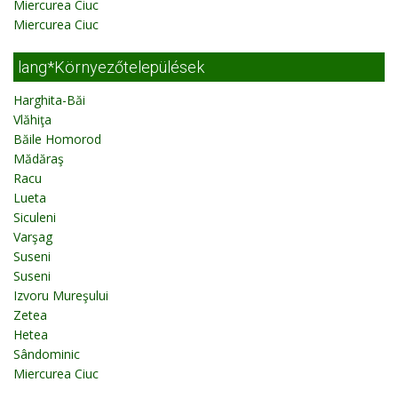
Miercurea Ciuc
Miercurea Ciuc
lang*Környezőtelepülések
Harghita-Băi
Vlăhiţa
Băile Homorod
Mădăraş
Racu
Lueta
Siculeni
Varşag
Suseni
Suseni
Izvoru Mureşului
Zetea
Hetea
Sândominic
Miercurea Ciuc