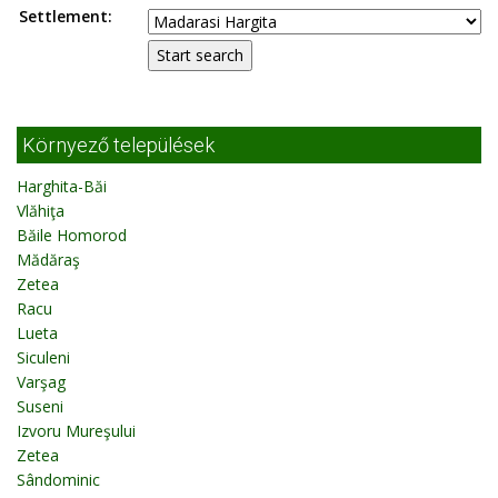
Settlement:
Környező települések
Harghita-Băi
Vlăhiţa
Băile Homorod
Mădăraş
Zetea
Racu
Lueta
Siculeni
Varşag
Suseni
Izvoru Mureşului
Zetea
Sândominic