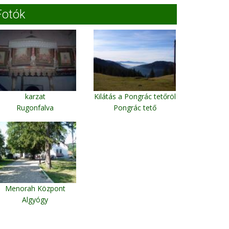
Fotók
karzat
Kilátás a Pongrác tetőröl
Rugonfalva
Pongrác tető
Menorah Központ
Algyógy