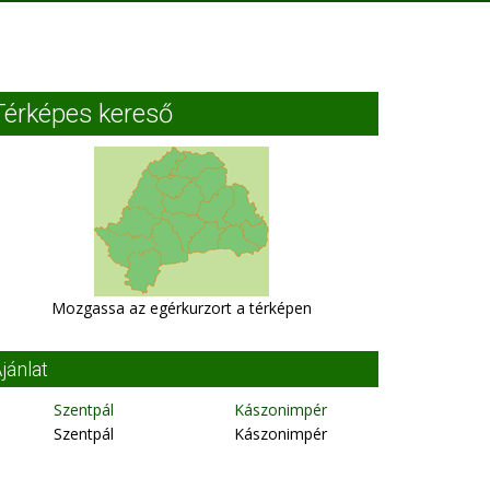
Térképes kereső
Mozgassa az egérkurzort a térképen
jánlat
Szentpál
Kászonimpér
Szentpál
Kászonimpér