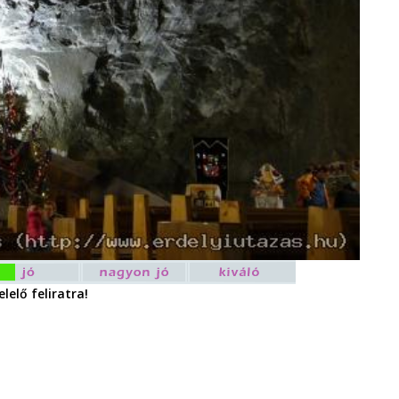
lelő feliratra!