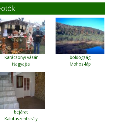
Fotók
Karácsonyi vásár
boldogság
Nagyajta
Mohos-láp
bejárat
Kalotaszentkirály