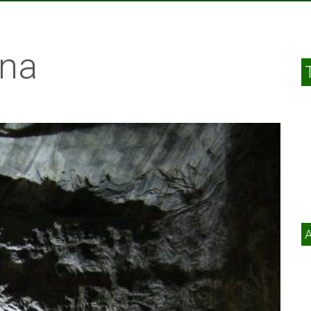
lna
A