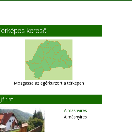
Térképes kereső
Mozgassa az egérkurzort a térképen
jánlat
Almásnyíres
Almásnyíres