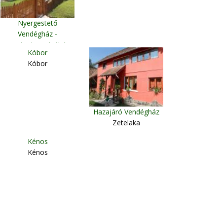
Nyergestető
Vendégház -
Történelmi Kávéház
Kóbor
Csíkkozmás
Kóbor
Hazajáró Vendégház
Zetelaka
Kénos
Kénos