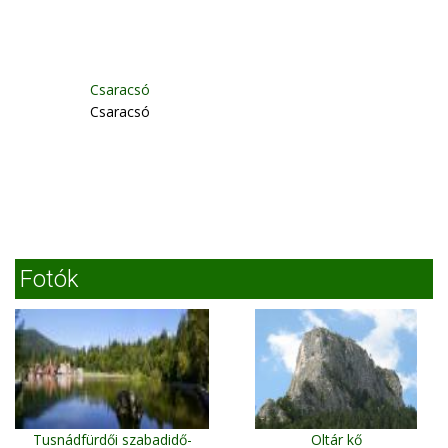
Csaracsó
Csaracsó
Fotók
Tusnádfürdői szabadidő-
Oltár kő