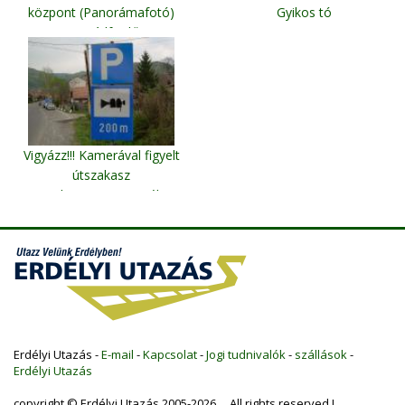
központ (Panorámafotó)
Gyikos tó
Tusnádfürdő
Vigyázz!!! Kamerával figyelt
útszakasz
Parajd (Hargita megyében
meg sok helyen)
Erdélyi Utazás -
E-mail
-
Kapcsolat
-
Jogi tudnivalók
-
szállások
-
Erdélyi Utazás
copyright © Erdélyi Utazás 2005-2026 All rights reserved !