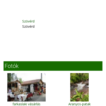
Szövérd
Szövérd
Fotók
farkaslaki vásárlás
Aranyos-patak