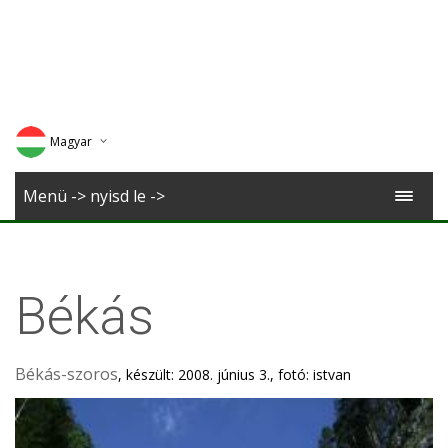
Magyar
Deutsch
Menü -> nyisd le ->
English
Romana
Békás
Békás-szoros
, készült: 2008. június 3., fotó: istvan