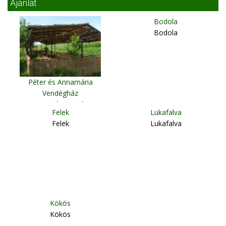
Ajánlat
Bodola
Bodola
Péter és Annamária
Vendégház
Csernakeresztúr
Felek
Lukafalva
Felek
Lukafalva
Kökös
Kökös