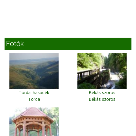
Fotók
Tordai hasadék
Békás szoros
Torda
Békás szoros