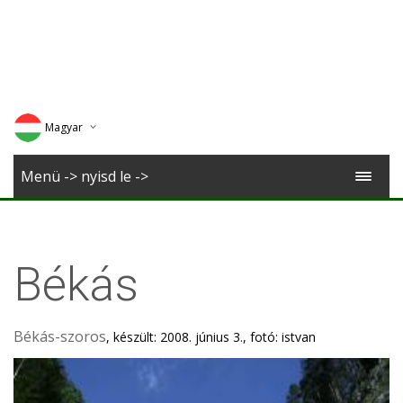
Magyar
Deutsch
Menü -> nyisd le ->
English
Romana
Békás
Békás-szoros
, készült: 2008. június 3., fotó: istvan