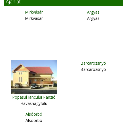
Ajánlat
Mirkvásár
Argyas
Mirkvásár
Argyas
Barcarozsnyó
Barcarozsnyó
Popasul Iancului Panzió
Havasnagyfalu
Alsóorbó
Alsóorbó